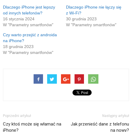
się
oknie)
w
Dlaczego iPhone jest lepszy
Dlaczego iPhone nie łączy się
nowym
od innych telefonów?
z Wi-Fi?
oknie)
16 stycznia 2024
30 grudnia 2023
W "Parametry smartfonów"
W "Parametry smartfonów"
Czy warto przejść z androida
na iPhone?
18 grudnia 2023
W "Parametry smartfonów"
Poprzedni artykuł
Następny artykuł
Czy ktoś może się włamać na
Jak przenieść dane z telefonu
iPhone?
na nowy?