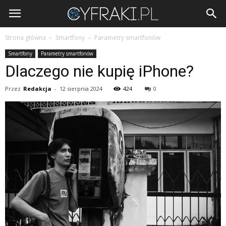
Cyfraki.pl
Strona główna
Smartfony
Parametry smartfonów
Smartfony
Parametry smartfonów
Dlaczego nie kupię iPhone?
Przez
Redakcja
-
12 sierpnia 2024
424
0