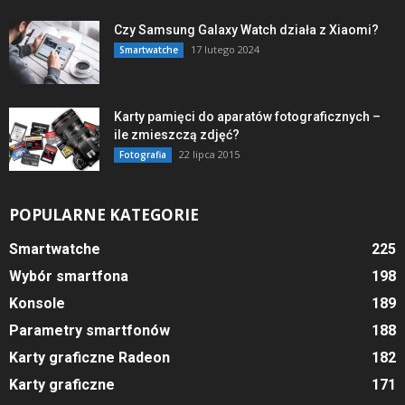
Czy Samsung Galaxy Watch działa z Xiaomi?
17 lutego 2024
Smartwatche
Karty pamięci do aparatów fotograficznych –
ile zmieszczą zdjęć?
22 lipca 2015
Fotografia
POPULARNE KATEGORIE
Smartwatche
225
Wybór smartfona
198
Konsole
189
Parametry smartfonów
188
Karty graficzne Radeon
182
Karty graficzne
171