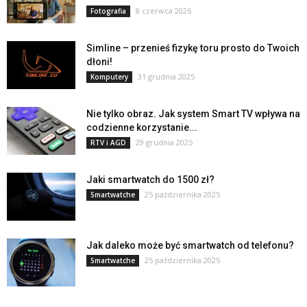
8 czerwca 2026
Fotografia
Simline – przenieś fizykę toru prosto do Twoich
dłoni!
31 grudnia 2025
Komputery
Nie tylko obraz. Jak system Smart TV wpływa na
codzienne korzystanie...
29 grudnia 2025
RTV i AGD
Jaki smartwatch do 1500 zł?
25 października 2025
Smartwatche
Jak daleko może być smartwatch od telefonu?
25 października 2025
Smartwatche