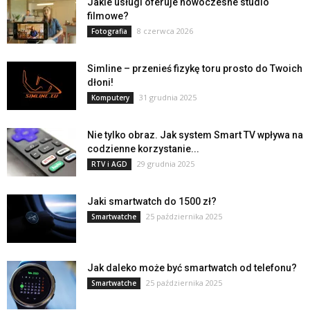
Jakie usługi oferuje nowoczesne studio
filmowe?
8 czerwca 2026
Fotografia
Simline – przenieś fizykę toru prosto do Twoich
dłoni!
31 grudnia 2025
Komputery
Nie tylko obraz. Jak system Smart TV wpływa na
codzienne korzystanie...
29 grudnia 2025
RTV i AGD
Jaki smartwatch do 1500 zł?
25 października 2025
Smartwatche
Jak daleko może być smartwatch od telefonu?
25 października 2025
Smartwatche