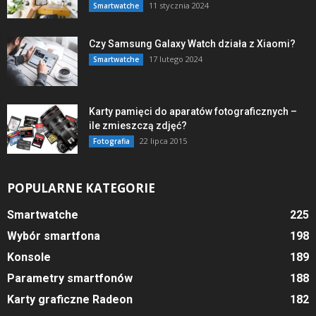
11 stycznia 2024
Smartwatche
Czy Samsung Galaxy Watch działa z Xiaomi?
17 lutego 2024
Smartwatche
Karty pamięci do aparatów fotograficznych –
ile zmieszczą zdjęć?
22 lipca 2015
Fotografia
POPULARNE KATEGORIE
Smartwatche
225
Wybór smartfona
198
Konsole
189
Parametry smartfonów
188
Karty graficzne Radeon
182