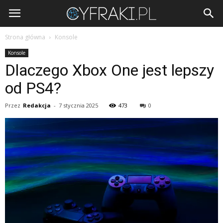
Cyfraki.pl
Strona główna
Konsole
Konsole
Dlaczego Xbox One jest lepszy
od PS4?
Przez
Redakcja
-
7 stycznia 2025
473
0