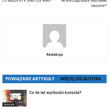
Co lepsze RTX 3060 czy 4060?
Ile kosztują dobre słuchawki
nauszne?
Redakcja
POWIĄZANE ARTYKUŁY
WIĘCEJ OD AUTORA
Co ile lat wychodzi konsola?
Konsole