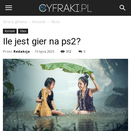
Cyfraki.pl
Strona główna
Konsole
Xbox
Konsole
Xbox
Ile jest gier na ps2?
Przez
Redakcja
-
15 lipca 2025
312
0