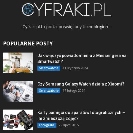
Cyfraki.pl to portal poświęcony technologiom.
POPULARNE POSTY
Jak włączyć powiadomienia z Messengera na
Smartwatch?
11 stycznia 2024
Smartwatche
Czy Samsung Galaxy Watch działa z Xiaomi?
17 lutego 2024
Smartwatche
Karty pamięci do aparatów fotograficznych –
ile zmieszczą zdjęć?
22 lipca 2015
Fotografia