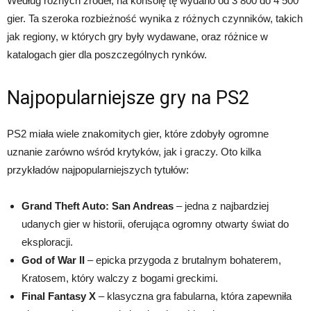
Według różnych źródeł, na konsolę tę wydano od 3 800 do 4 500
gier. Ta szeroka rozbieżność wynika z różnych czynników, takich
jak regiony, w których gry były wydawane, oraz różnice w
katalogach gier dla poszczególnych rynków.
Najpopularniejsze gry na PS2
PS2 miała wiele znakomitych gier, które zdobyły ogromne
uznanie zarówno wśród krytyków, jak i graczy. Oto kilka
przykładów najpopularniejszych tytułów:
Grand Theft Auto: San Andreas
– jedna z najbardziej
udanych gier w historii, oferująca ogromny otwarty świat do
eksploracji.
God of War II
– epicka przygoda z brutalnym bohaterem,
Kratosem, który walczy z bogami greckimi.
Final Fantasy X
– klasyczna gra fabularna, która zapewniła