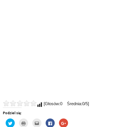
[Głosów:0 Średnia:0/5]
Podziel się:
Udostępnij
Kliknij
Kliknij,
Click
Click
na
by
aby
to
to