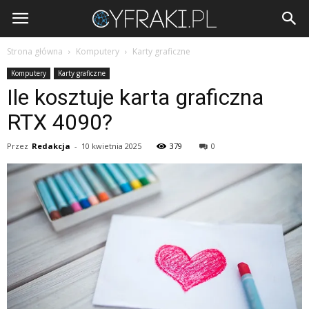
Cyfraki.pl
Strona główna
Komputery
Karty graficzne
Komputery
Karty graficzne
Ile kosztuje karta graficzna
RTX 4090?
Przez
Redakcja
-
10 kwietnia 2025
379
0