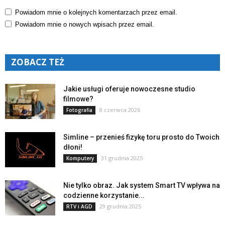
Powiadom mnie o kolejnych komentarzach przez email.
Powiadom mnie o nowych wpisach przez email.
ZOBACZ TEŻ
Jakie usługi oferuje nowoczesne studio
filmowe?
8 czerwca 2026
Fotografia
Simline – przenieś fizykę toru prosto do Twoich
dłoni!
31 grudnia 2025
Komputery
Nie tylko obraz. Jak system Smart TV wpływa na
codzienne korzystanie...
29 grudnia 2025
RTV i AGD