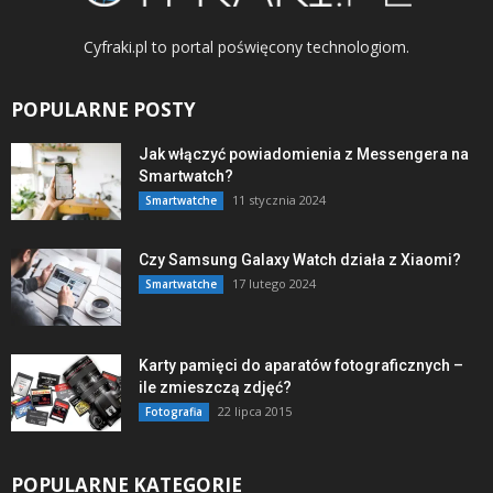
Cyfraki.pl to portal poświęcony technologiom.
POPULARNE POSTY
Jak włączyć powiadomienia z Messengera na
Smartwatch?
11 stycznia 2024
Smartwatche
Czy Samsung Galaxy Watch działa z Xiaomi?
17 lutego 2024
Smartwatche
Karty pamięci do aparatów fotograficznych –
ile zmieszczą zdjęć?
22 lipca 2015
Fotografia
POPULARNE KATEGORIE