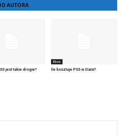
 OD AUTORA
Xbox
5 jest takie drogie?
Ile kosztuje PS5 w Danii?