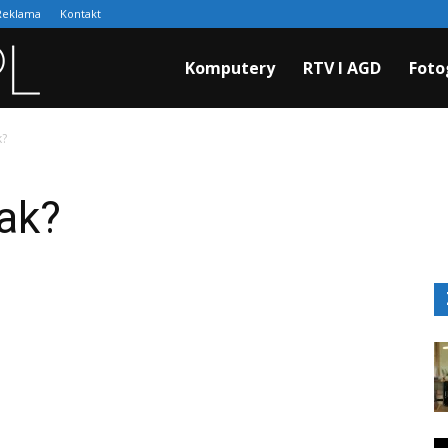
Reklama
Kontakt
Cyfraki.pl
Komputery
RTV I AGD
Foto
k?
jak?