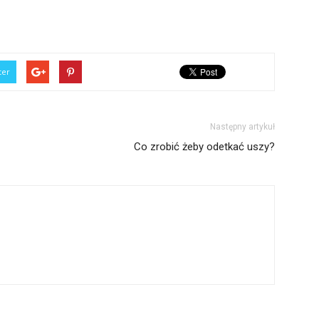
ter
Następny artykuł
Co zrobić żeby odetkać uszy?