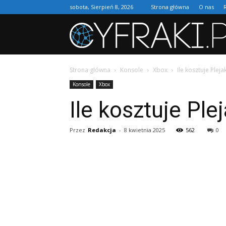
sobota, Sierpień 8, 2026
Strona główna
O nas
Strona główna
Konsole
Xbox
Ile kosztuje Pleja
Konsole
Xbox
Ile kosztuje Ple
Przez
Redakcja
-
8 kwietnia 2025
562
0