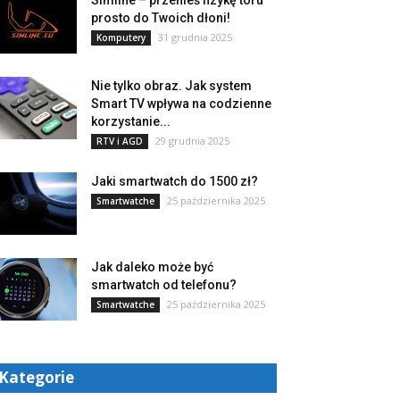
Simline – przenieś fizykę toru
prosto do Twoich dłoni!
31 grudnia 2025
Komputery
Nie tylko obraz. Jak system
Smart TV wpływa na codzienne
korzystanie...
29 grudnia 2025
RTV i AGD
Jaki smartwatch do 1500 zł?
25 października 2025
Smartwatche
Jak daleko może być
smartwatch od telefonu?
25 października 2025
Smartwatche
Kategorie