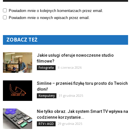
Powiadom mnie o kolejnych komentarzach przez email.
Powiadom mnie o nowych wpisach przez email.
ZOBACZ TEŻ
Jakie usługi oferuje nowoczesne studio
filmowe?
8 czerwca 2026
Fotografia
Simline – przenieś fizykę toru prosto do Twoich
dłoni!
31 grudnia 2025
Komputery
Nie tylko obraz. Jak system Smart TV wpływa na
codzienne korzystanie...
29 grudnia 2025
RTV i AGD