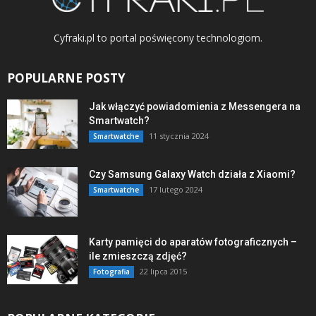
Cyfraki.pl to portal poświęcony technologiom.
POPULARNE POSTY
Jak włączyć powiadomienia z Messengera na
Smartwatch?
11 stycznia 2024
Smartwatche
Czy Samsung Galaxy Watch działa z Xiaomi?
17 lutego 2024
Smartwatche
Karty pamięci do aparatów fotograficznych –
ile zmieszczą zdjęć?
22 lipca 2015
Fotografia