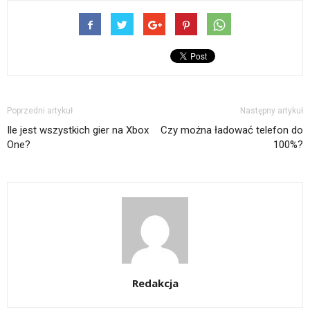
nowym
nowym
znajomego
się
(Otwiera
oknie)
oknie)
przez
w
się
e-
nowym
w
mail(Otwiera
oknie)
nowym
się
oknie)
w
nowym
oknie)
Poprzedni artykuł
Następny artykuł
Ile jest wszystkich gier na Xbox
Czy można ładować telefon do
One?
100%?
Redakcja