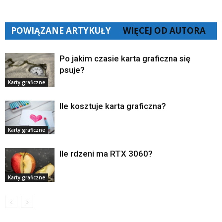
POWIĄZANE ARTYKUŁY
WIĘCEJ OD AUTORA
Po jakim czasie karta graficzna się
psuje?
Karty graficzne
Ile kosztuje karta graficzna?
Karty graficzne
Ile rdzeni ma RTX 3060?
Karty graficzne