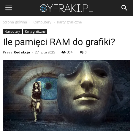
Cyfraki.pl
Strona główna
Komputery
Karty graficzne
Komputery
Karty graficzne
Ile pamięci RAM do grafiki?
Przez
Redakcja
-
27 lipca 2025
304
0