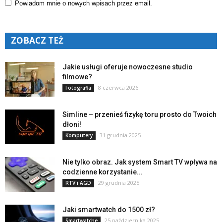
Powiadom mnie o nowych wpisach przez email.
ZOBACZ TEŻ
Jakie usługi oferuje nowoczesne studio
filmowe?
8 czerwca 2026
Fotografia
Simline – przenieś fizykę toru prosto do Twoich
dłoni!
31 grudnia 2025
Komputery
Nie tylko obraz. Jak system Smart TV wpływa na
codzienne korzystanie...
29 grudnia 2025
RTV i AGD
Jaki smartwatch do 1500 zł?
25 października 2025
Smartwatche