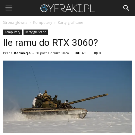
Cyfraki.pl
Strona główna
Komputery
Karty graficzne
Komputery
Karty graficzne
Ile ramu do RTX 3060?
Przez
Redakcja
-
30 października 2024
320
0