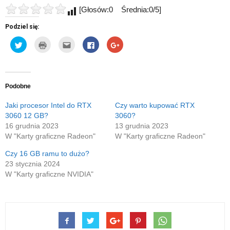
[Głosów:0 Średnia:0/5]
Podziel się:
Udostępnij
Kliknij
Kliknij,
Click
Click
na
by
aby
to
to
Twitterze(Otwiera
wydrukować(Otwiera
wysłać
share
share
się
się
to
on
on
w
w
do
Facebook(Otwiera
Google+
nowym
nowym
znajomego
się
(Otwiera
oknie)
oknie)
przez
w
się
e-
nowym
w
Podobne
mail(Otwiera
oknie)
nowym
się
oknie)
w
Jaki procesor Intel do RTX
Czy warto kupować RTX
nowym
3060 12 GB?
3060?
oknie)
16 grudnia 2023
13 grudnia 2023
W "Karty graficzne Radeon"
W "Karty graficzne Radeon"
Czy 16 GB ramu to dużo?
23 stycznia 2024
W "Karty graficzne NVIDIA"