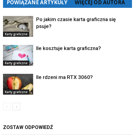
POWIĄZANE ARTYKUŁY
WIĘCEJ OD AUTORA
Po jakim czasie karta graficzna się
psuje?
Karty graficzne
Ile kosztuje karta graficzna?
Karty graficzne
Ile rdzeni ma RTX 3060?
Karty graficzne
ZOSTAW ODPOWIEDŹ