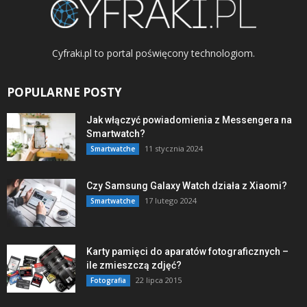
Cyfraki.pl to portal poświęcony technologiom.
POPULARNE POSTY
Jak włączyć powiadomienia z Messengera na
Smartwatch?
11 stycznia 2024
Smartwatche
Czy Samsung Galaxy Watch działa z Xiaomi?
17 lutego 2024
Smartwatche
Karty pamięci do aparatów fotograficznych –
ile zmieszczą zdjęć?
22 lipca 2015
Fotografia