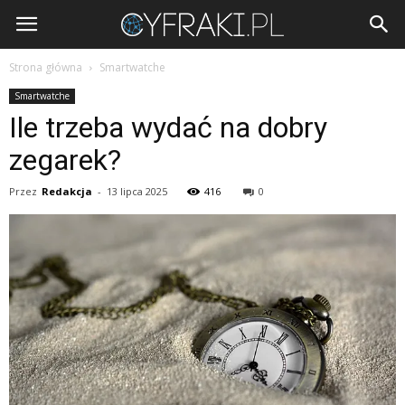
Cyfraki.pl
Strona główna
Smartwatche
Smartwatche
Ile trzeba wydać na dobry
zegarek?
Przez
Redakcja
-
13 lipca 2025
416
0