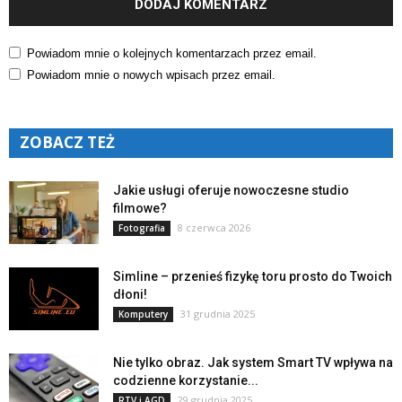
Powiadom mnie o kolejnych komentarzach przez email.
Powiadom mnie o nowych wpisach przez email.
ZOBACZ TEŻ
Jakie usługi oferuje nowoczesne studio
filmowe?
8 czerwca 2026
Fotografia
Simline – przenieś fizykę toru prosto do Twoich
dłoni!
31 grudnia 2025
Komputery
Nie tylko obraz. Jak system Smart TV wpływa na
codzienne korzystanie...
29 grudnia 2025
RTV i AGD