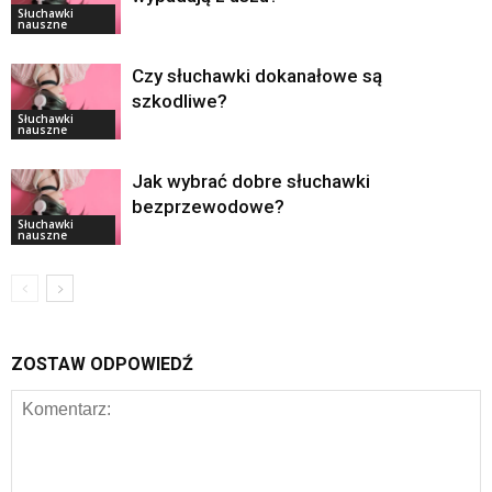
Słuchawki
nauszne
Czy słuchawki dokanałowe są
szkodliwe?
Słuchawki
nauszne
Jak wybrać dobre słuchawki
bezprzewodowe?
Słuchawki
nauszne
ZOSTAW ODPOWIEDŹ