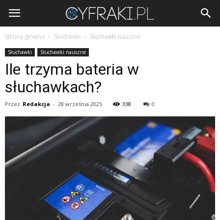
Cyfraki.pl
Strona główna
Słuchawki
Słuchawki nauszne
Słuchawki
Słuchawki nauszne
Ile trzyma bateria w
słuchawkach?
Przez
Redakcja
-
28 września 2025
338
0