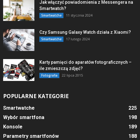
Jak włączyć powiadomienia z Messengera na
Smartwatch?
11 stycznia 2024
Smartwatche
Czy Samsung Galaxy Watch działa z Xiaomi?
17 lutego 2024
Smartwatche
Karty pamięci do aparatów fotograficznych –
ile zmieszczą zdjęć?
22 lipca 2015
Fotografia
POPULARNE KATEGORIE
Smartwatche
225
Wybór smartfona
198
Konsole
189
Parametry smartfonów
188