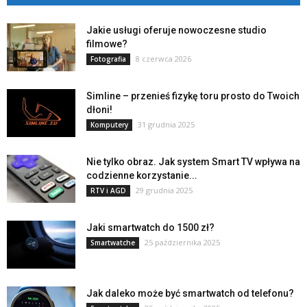
Jakie usługi oferuje nowoczesne studio
filmowe?
8 czerwca 2026
Fotografia
Simline – przenieś fizykę toru prosto do Twoich
dłoni!
31 grudnia 2025
Komputery
Nie tylko obraz. Jak system Smart TV wpływa na
codzienne korzystanie...
29 grudnia 2025
RTV i AGD
Jaki smartwatch do 1500 zł?
25 października 2025
Smartwatche
Jak daleko może być smartwatch od telefonu?