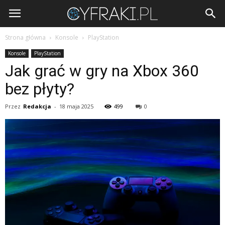
Cyfraki.pl
Strona główna
Konsole
PlayStation
Konsole
PlayStation
Jak grać w gry na Xbox 360
bez płyty?
Przez
Redakcja
-
18 maja 2025
499
0