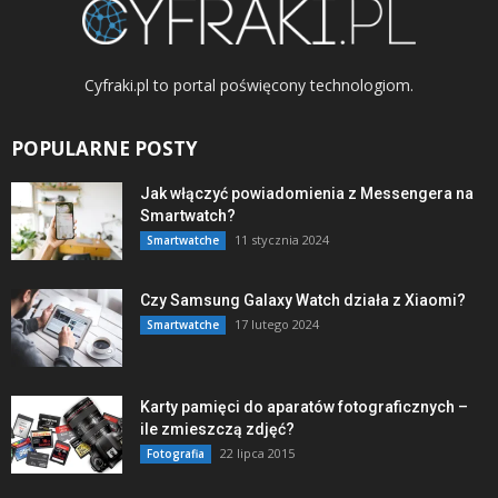
Cyfraki.pl to portal poświęcony technologiom.
POPULARNE POSTY
Jak włączyć powiadomienia z Messengera na
Smartwatch?
11 stycznia 2024
Smartwatche
Czy Samsung Galaxy Watch działa z Xiaomi?
17 lutego 2024
Smartwatche
Karty pamięci do aparatów fotograficznych –
ile zmieszczą zdjęć?
22 lipca 2015
Fotografia