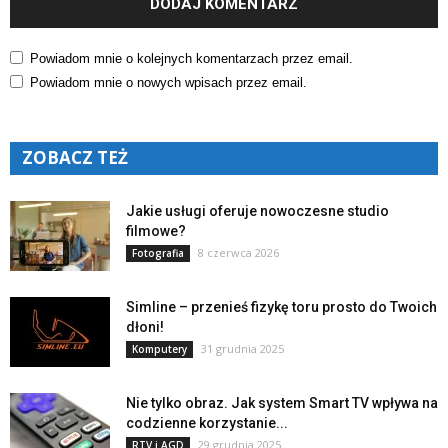
Powiadom mnie o kolejnych komentarzach przez email.
Powiadom mnie o nowych wpisach przez email.
ZOBACZ TEŻ
Jakie usługi oferuje nowoczesne studio
filmowe?
8 czerwca 2026
Fotografia
Simline – przenieś fizykę toru prosto do Twoich
dłoni!
31 grudnia 2025
Komputery
Nie tylko obraz. Jak system Smart TV wpływa na
codzienne korzystanie...
29 grudnia 2025
RTV i AGD