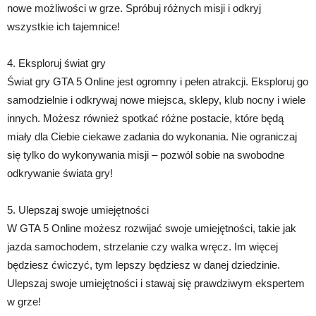
nowe możliwości w grze. Spróbuj różnych misji i odkryj
wszystkie ich tajemnice!
4. Eksploruj świat gry
Świat gry GTA 5 Online jest ogromny i pełen atrakcji. Eksploruj go
samodzielnie i odkrywaj nowe miejsca, sklepy, klub nocny i wiele
innych. Możesz również spotkać różne postacie, które będą
miały dla Ciebie ciekawe zadania do wykonania. Nie ograniczaj
się tylko do wykonywania misji – pozwól sobie na swobodne
odkrywanie świata gry!
5. Ulepszaj swoje umiejętności
W GTA 5 Online możesz rozwijać swoje umiejętności, takie jak
jazda samochodem, strzelanie czy walka wręcz. Im więcej
będziesz ćwiczyć, tym lepszy będziesz w danej dziedzinie.
Ulepszaj swoje umiejętności i stawaj się prawdziwym ekspertem
w grze!