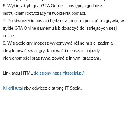
6. Wybierz tryb gry „GTA Online” i postępuj zgodnie z
instrukcjami dotyczącymi tworzenia postaci.
7. Po stworzeniu postaci będziesz mógł rozpocząć rozgrywkę w
trybie GTA Online samemu lub dołączyć do istniejących sesji
online.
8. W trakcie gry możesz wykonywać różne misje, zadania,
eksplorować świat gry, kupować i ulepszać pojazdy,
nieruchomości oraz rywalizować z innymi graczami.
Link tagu HTML
do strony https://itsocial.pl/:
Kliknij tutaj
aby odwiedzić stronę IT Social.