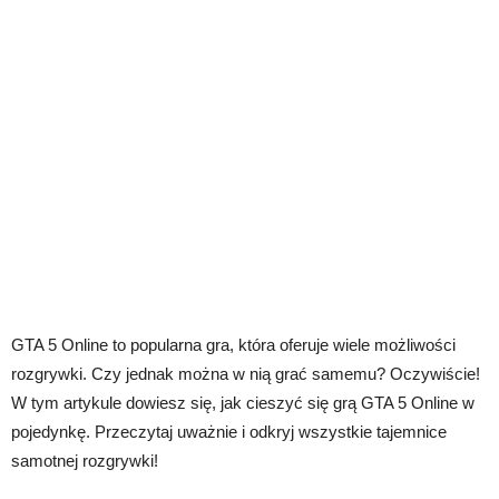
GTA 5 Online to popularna gra, która oferuje wiele możliwości
rozgrywki. Czy jednak można w nią grać samemu? Oczywiście!
W tym artykule dowiesz się, jak cieszyć się grą GTA 5 Online w
pojedynkę. Przeczytaj uważnie i odkryj wszystkie tajemnice
samotnej rozgrywki!