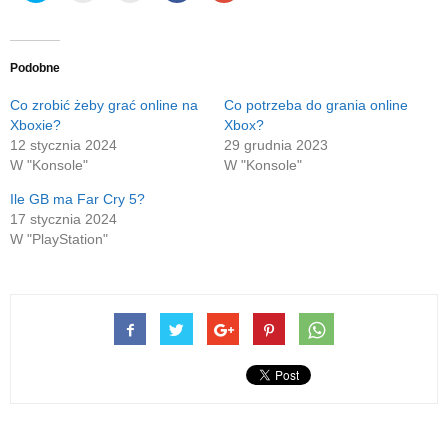
Twitterze(Otwiera
wydrukować(Otwiera
wysłać
share
share
się
się
to
on
on
w
w
do
Facebook(Otwiera
Google+
nowym
nowym
znajomego
się
(Otwiera
oknie)
oknie)
przez
w
się
e-
nowym
w
Podobne
mail(Otwiera
oknie)
nowym
się
oknie)
w
Co zrobić żeby grać online na
Co potrzeba do grania online
nowym
Xboxie?
Xbox?
oknie)
12 stycznia 2024
29 grudnia 2023
W "Konsole"
W "Konsole"
Ile GB ma Far Cry 5?
17 stycznia 2024
W "PlayStation"