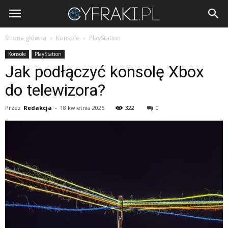
Cyfraki.pl
Strona główna
Konsole
PlayStation
Konsole
PlayStation
Jak podłączyć konsolę Xbox
do telewizora?
Przez
Redakcja
-
18 kwietnia 2025
322
0