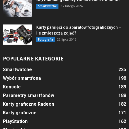
17 lutego 2024
Smartwatche
Karty pamięci do aparatów fotograficznych –
ile zmieszczą zdjęć?
22 lipca 2015
Fotografia
POPULARNE KATEGORIE
Smartwatche
225
Wybór smartfona
198
Konsole
189
Parametry smartfonów
188
Karty graficzne Radeon
182
Karty graficzne
171
PlayStation
162