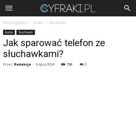
Cyfraki.pl
Strona główna
Audio
Słuchawki
Audio
Słuchawki
Jak sparować telefon ze
słuchawkami?
Przez
Redakcja
-
6 lipca 2024
738
0