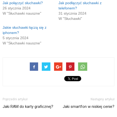
w
Jak połączyć słuchawki?
Jak podłączyć słuchawki z
nowym
26 stycznia 2024
telefonem?
oknie)
W "Słuchawki nauszne"
31 stycznia 2024
W "Słuchawki"
Jakie słuchawki łączą się z
iphonem?
5 stycznia 2024
W "Słuchawki nauszne"
Poprzedni artykuł
Następny artykuł
Jaki RAM do karty graficznej?
Jaki smartfon w niskiej cenie?