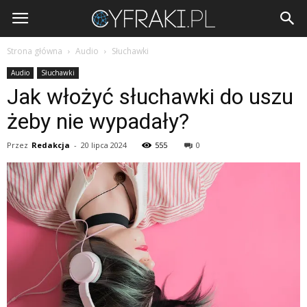
Cyfraki.pl
Strona główna
Audio
Słuchawki
Audio
Słuchawki
Jak włożyć słuchawki do uszu
żeby nie wypadały?
Przez
Redakcja
-
20 lipca 2024
555
0