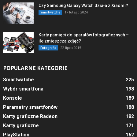
Czy Samsung Galaxy Watch działa z Xiaomi?
17 lutego 2024
Smartwatche
Karty pamięci do aparatów fotograficznych –
ile zmieszczą zdjęć?
22 lipca 2015
Fotografia
POPULARNE KATEGORIE
Smartwatche
225
Wybór smartfona
198
Konsole
189
Parametry smartfonów
188
Karty graficzne Radeon
182
Karty graficzne
171
PlayStation
162