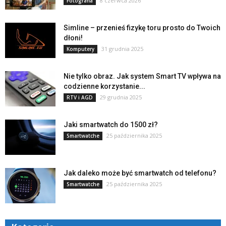
8 czerwca 2026
Fotografia
Simline – przenieś fizykę toru prosto do Twoich
dłoni!
31 grudnia 2025
Komputery
Nie tylko obraz. Jak system Smart TV wpływa na
codzienne korzystanie...
29 grudnia 2025
RTV i AGD
Jaki smartwatch do 1500 zł?
25 października 2025
Smartwatche
Jak daleko może być smartwatch od telefonu?
25 października 2025
Smartwatche