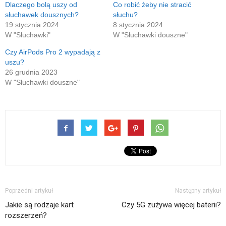
w
Dlaczego bolą uszy od
Co robić żeby nie stracić
nowym
słuchawek dousznych?
słuchu?
oknie)
19 stycznia 2024
8 stycznia 2024
W "Słuchawki"
W "Słuchawki douszne"
Czy AirPods Pro 2 wypadają z
uszu?
26 grudnia 2023
W "Słuchawki douszne"
Poprzedni artykuł
Następny artykuł
Jakie są rodzaje kart
Czy 5G zużywa więcej baterii?
rozszerzeń?