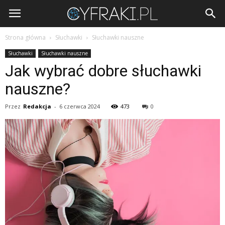
Cyfraki.pl
Strona główna
Słuchawki
Słuchawki nauszne
Słuchawki
Słuchawki nauszne
Jak wybrać dobre słuchawki
nauszne?
Przez
Redakcja
-
6 czerwca 2024
473
0