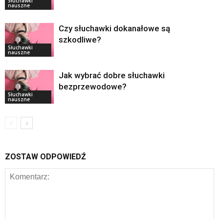
Słuchawki
nauszne
Czy słuchawki dokanałowe są
szkodliwe?
Słuchawki
nauszne
Jak wybrać dobre słuchawki
bezprzewodowe?
Słuchawki
nauszne
ZOSTAW ODPOWIEDŹ