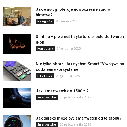
Jakie usługi oferuje nowoczesne studio
filmowe?
8 czerwca 2026
Fotografia
Simline – przenieś fizykę toru prosto do Twoich
dłoni!
31 grudnia 2025
Komputery
Nie tylko obraz. Jak system Smart TV wpływa na
codzienne korzystanie...
29 grudnia 2025
RTV i AGD
Jaki smartwatch do 1500 zł?
25 października 2025
Smartwatche
Jak daleko może być smartwatch od telefonu?
25 października 2025
Smartwatche