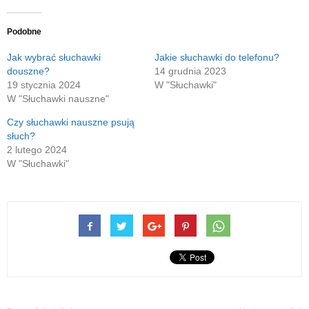
w
w
do
Facebook(Otwiera
Google+
nowym
nowym
znajomego
się
(Otwiera
oknie)
oknie)
przez
w
się
e-
nowym
w
Podobne
mail(Otwiera
oknie)
nowym
się
oknie)
w
Jak wybrać słuchawki
Jakie słuchawki do telefonu?
nowym
douszne?
14 grudnia 2023
oknie)
19 stycznia 2024
W "Słuchawki"
W "Słuchawki nauszne"
Czy słuchawki nauszne psują
słuch?
2 lutego 2024
W "Słuchawki"