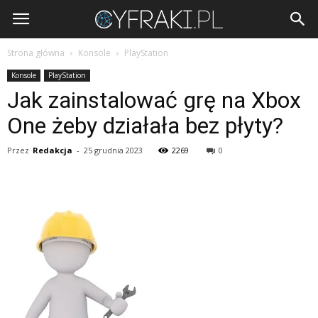
Cyfraki.pl
Strona główna
Konsole
PlayStation
Konsole
PlayStation
Jak zainstalować grę na Xbox
One żeby działała bez płyty?
Przez
Redakcja
-
25 grudnia 2023
2269
0