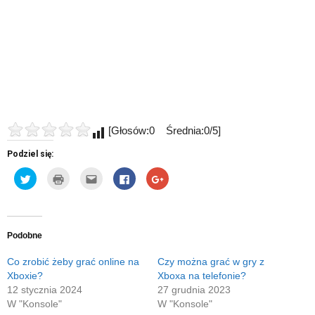
[Głosów:0 Średnia:0/5]
Podziel się:
Udostępnij
Kliknij
Kliknij,
Click
Click
na
by
aby
to
to
Twitterze(Otwiera
wydrukować(Otwiera
wysłać
share
share
się
się
to
on
on
w
w
do
Facebook(Otwiera
Google+
nowym
nowym
znajomego
się
(Otwiera
oknie)
oknie)
przez
w
się
e-
nowym
w
Podobne
mail(Otwiera
oknie)
nowym
się
oknie)
w
Co zrobić żeby grać online na
Czy można grać w gry z
nowym
Xboxie?
Xboxa na telefonie?
oknie)
12 stycznia 2024
27 grudnia 2023
W "Konsole"
W "Konsole"