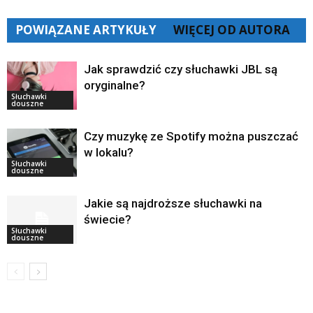
POWIĄZANE ARTYKUŁY
WIĘCEJ OD AUTORA
Jak sprawdzić czy słuchawki JBL są
oryginalne?
Słuchawki
douszne
Czy muzykę ze Spotify można puszczać
w lokalu?
Słuchawki
douszne
Jakie są najdroższe słuchawki na
świecie?
Słuchawki
douszne