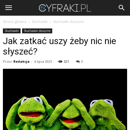
Cyfraki.pl
Strona główna
Słuchawki
Słuchawki douszne
Słuchawki
Słuchawki douszne
Jak zatkać uszy żeby nic nie
słyszeć?
Przez
Redakcja
-
6 lipca 2025
321
0