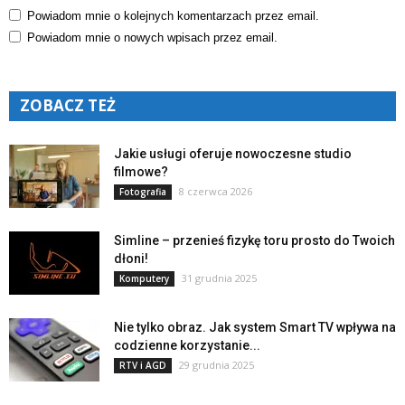
Powiadom mnie o kolejnych komentarzach przez email.
Powiadom mnie o nowych wpisach przez email.
ZOBACZ TEŻ
Jakie usługi oferuje nowoczesne studio
filmowe?
8 czerwca 2026
Fotografia
Simline – przenieś fizykę toru prosto do Twoich
dłoni!
31 grudnia 2025
Komputery
Nie tylko obraz. Jak system Smart TV wpływa na
codzienne korzystanie...
29 grudnia 2025
RTV i AGD