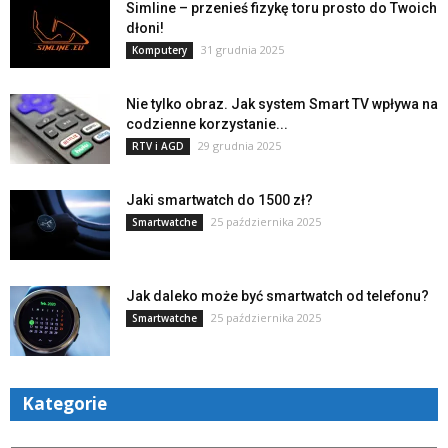
Simline – przenieś fizykę toru prosto do Twoich
dłoni!
31 grudnia 2025
Komputery
Nie tylko obraz. Jak system Smart TV wpływa na
codzienne korzystanie...
29 grudnia 2025
RTV i AGD
Jaki smartwatch do 1500 zł?
25 października 2025
Smartwatche
Jak daleko może być smartwatch od telefonu?
25 października 2025
Smartwatche
Kategorie
Kategorie