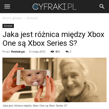
Cyfraki.pl
Strona główna
Konsole
Konsole
Jaka jest różnica między Xbox
One są Xbox Series S?
Przez
Redakcja
-
12 maja 2025
405
0
Jaka jest różnica między Xbox One są Xbox Series S?