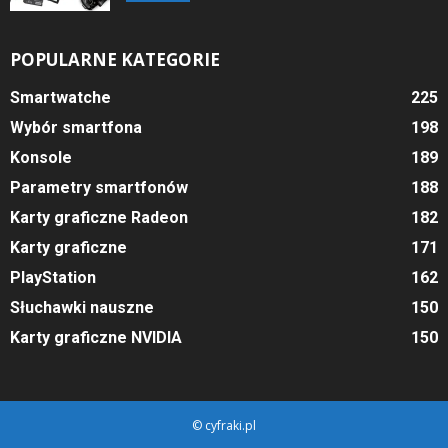
POPULARNE KATEGORIE
Smartwatche
225
Wybór smartfona
198
Konsole
189
Parametry smartfonów
188
Karty graficzne Radeon
182
Karty graficzne
171
PlayStation
162
Słuchawki nauszne
150
Karty graficzne NVIDIA
150
© cyfraki.pl