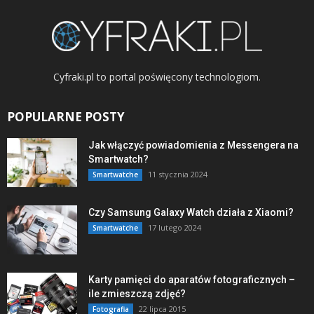
Cyfraki.pl to portal poświęcony technologiom.
POPULARNE POSTY
Jak włączyć powiadomienia z Messengera na
Smartwatch?
11 stycznia 2024
Smartwatche
Czy Samsung Galaxy Watch działa z Xiaomi?
17 lutego 2024
Smartwatche
Karty pamięci do aparatów fotograficznych –
ile zmieszczą zdjęć?
22 lipca 2015
Fotografia