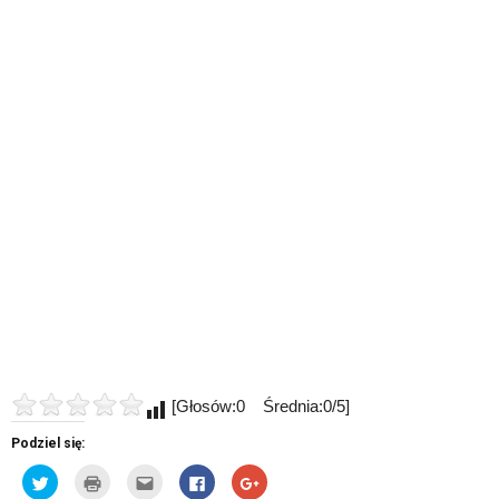
[Głosów:0 Średnia:0/5]
Podziel się:
Udostępnij
Kliknij
Kliknij,
Click
Click
na
by
aby
to
to