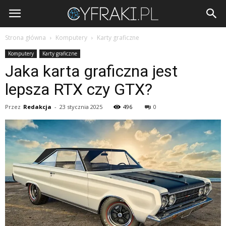
Cyfraki.pl
Strona główna
Komputery
Karty graficzne
Komputery
Karty graficzne
Jaka karta graficzna jest
lepsza RTX czy GTX?
Przez
Redakcja
-
23 stycznia 2025
496
0