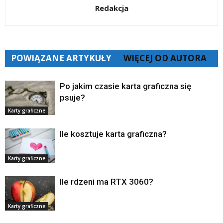
Redakcja
POWIĄZANE ARTYKUŁY
WIĘCEJ OD AUTORA
Po jakim czasie karta graficzna się
psuje?
Karty graficzne
Ile kosztuje karta graficzna?
Karty graficzne
Ile rdzeni ma RTX 3060?
Karty graficzne