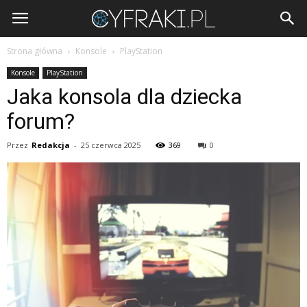
Cyfraki.pl
Strona główna
Konsole
PlayStation
Konsole
PlayStation
Jaka konsola dla dziecka
forum?
Przez
Redakcja
-
25 czerwca 2025
369
0