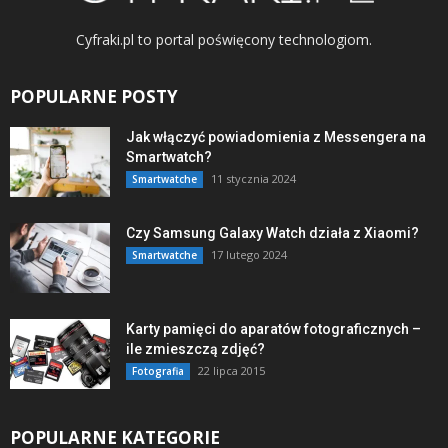
Cyfraki.pl to portal poświęcony technologiom.
POPULARNE POSTY
Jak włączyć powiadomienia z Messengera na
Smartwatch?
11 stycznia 2024
Smartwatche
Czy Samsung Galaxy Watch działa z Xiaomi?
17 lutego 2024
Smartwatche
Karty pamięci do aparatów fotograficznych –
ile zmieszczą zdjęć?
22 lipca 2015
Fotografia
POPULARNE KATEGORIE