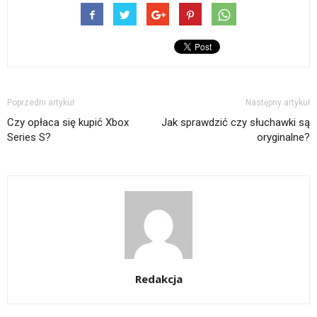
oknie)
oknie)
przez
w
się
e-
nowym
w
mail(Otwiera
oknie)
nowym
się
oknie)
w
nowym
oknie)
Poprzedni artykuł
Następny artykuł
Czy opłaca się kupić Xbox
Jak sprawdzić czy słuchawki są
Series S?
oryginalne?
Redakcja