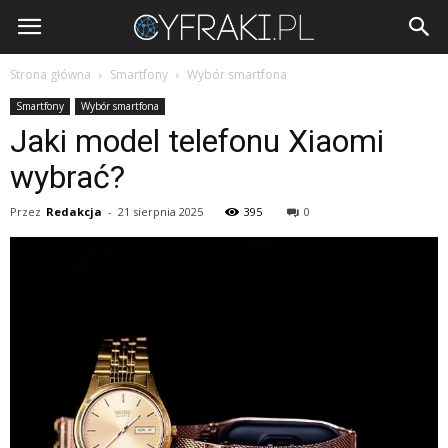
Cyfraki.pl
Strona główna
Smartfony
Wybór smartfona
Smartfony
Wybór smartfona
Jaki model telefonu Xiaomi
wybrać?
Przez
Redakcja
-
21 sierpnia 2025
395
0