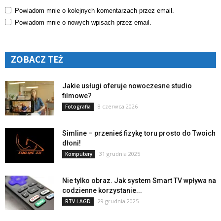
Powiadom mnie o kolejnych komentarzach przez email.
Powiadom mnie o nowych wpisach przez email.
ZOBACZ TEŻ
Jakie usługi oferuje nowoczesne studio
filmowe?
8 czerwca 2026
Fotografia
Simline – przenieś fizykę toru prosto do Twoich
dłoni!
31 grudnia 2025
Komputery
Nie tylko obraz. Jak system Smart TV wpływa na
codzienne korzystanie...
29 grudnia 2025
RTV i AGD