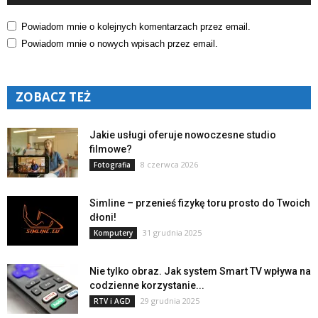
Powiadom mnie o kolejnych komentarzach przez email.
Powiadom mnie o nowych wpisach przez email.
ZOBACZ TEŻ
Jakie usługi oferuje nowoczesne studio
filmowe?
8 czerwca 2026
Fotografia
Simline – przenieś fizykę toru prosto do Twoich
dłoni!
31 grudnia 2025
Komputery
Nie tylko obraz. Jak system Smart TV wpływa na
codzienne korzystanie...
29 grudnia 2025
RTV i AGD