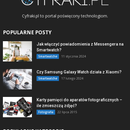
Cyfraki.pl to portal poświęcony technologiom.
POPULARNE POSTY
Jak włączyć powiadomienia z Messengera na
Smartwatch?
11 stycznia 2024
Smartwatche
Czy Samsung Galaxy Watch działa z Xiaomi?
17 lutego 2024
Smartwatche
Karty pamięci do aparatów fotograficznych –
ile zmieszczą zdjęć?
22 lipca 2015
Fotografia