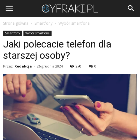
Cyfraki.pl
Strona główna
Smartfony
Wybór smartfona
Smartfony
Wybór smartfona
Jaki polecacie telefon dla
starszej osoby?
Przez
Redakcja
-
26 grudnia 2024
270
0