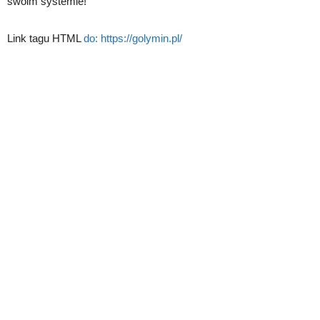
swoim systemie!
Link tagu HTML
do:
https://golymin.pl/