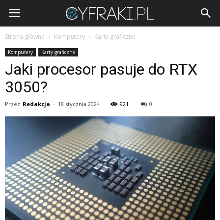
Cyfraki.pl
Strona główna
Komputery
Karty graficzne
Komputery
Karty graficzne
Jaki procesor pasuje do RTX
3050?
Przez
Redakcja
-
18 stycznia 2024
921
0