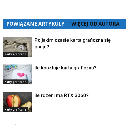
POWIĄZANE ARTYKUŁY
WIĘCEJ OD AUTORA
Po jakim czasie karta graficzna się
psuje?
Karty graficzne
Ile kosztuje karta graficzna?
Karty graficzne
Ile rdzeni ma RTX 3060?
Karty graficzne