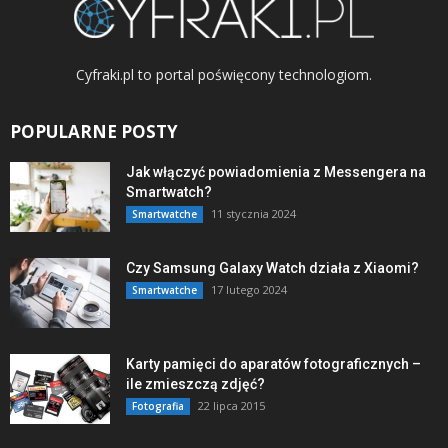
Cyfraki.pl to portal poświęcony technologiom.
POPULARNE POSTY
Jak włączyć powiadomienia z Messengera na
Smartwatch?
11 stycznia 2024
Smartwatche
Czy Samsung Galaxy Watch działa z Xiaomi?
17 lutego 2024
Smartwatche
Karty pamięci do aparatów fotograficznych –
ile zmieszczą zdjęć?
22 lipca 2015
Fotografia