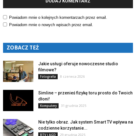
Powiadom mnie o kolejnych komentarzach przez email.
Powiadom mnie o nowych wpisach przez email.
ZOBACZ TEŻ
Jakie usługi oferuje nowoczesne studio
filmowe?
8 czerwca 2026
Fotografia
Simline – przenieś fizykę toru prosto do Twoich
dłoni!
31 grudnia 2025
Komputery
Nie tylko obraz. Jak system Smart TV wpływa na
codzienne korzystanie...
29 grudnia 2025
RTV i AGD