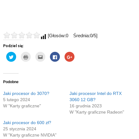
[Głosów:0 Średnia:0/5]
Podziel się:
Udostępnij
Kliknij
Kliknij,
Click
Click
na
by
aby
to
to
Twitterze(Otwiera
wydrukować(Otwiera
wysłać
share
share
się
się
to
on
on
w
w
do
Facebook(Otwiera
Google+
nowym
nowym
znajomego
się
(Otwiera
oknie)
oknie)
przez
w
się
e-
nowym
w
Podobne
mail(Otwiera
oknie)
nowym
się
oknie)
w
Jaki procesor do 3070?
Jaki procesor Intel do RTX
nowym
5 lutego 2024
3060 12 GB?
oknie)
W "Karty graficzne"
16 grudnia 2023
W "Karty graficzne Radeon"
Jaki procesor do 600 zł?
25 stycznia 2024
W "Karty graficzne NVIDIA"