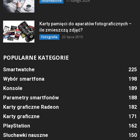
17 lutego 2024
Smartwatche
Karty pamięci do aparatów fotograficznych –
ile zmieszczą zdjęć?
22 lipca 2015
Fotografia
POPULARNE KATEGORIE
Smartwatche
225
Wybór smartfona
198
Konsole
189
Parametry smartfonów
188
Karty graficzne Radeon
182
Karty graficzne
171
PlayStation
162
Słuchawki nauszne
150