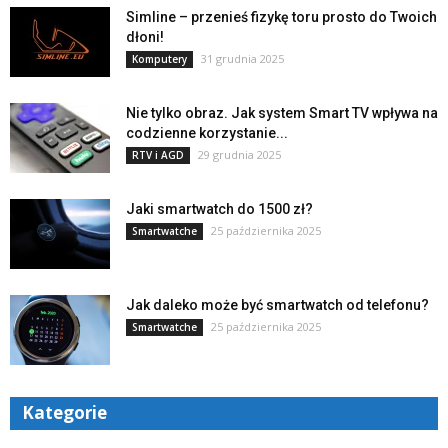
Simline – przenieś fizykę toru prosto do Twoich
dłoni!
31 grudnia 2025
Komputery
Nie tylko obraz. Jak system Smart TV wpływa na
codzienne korzystanie...
29 grudnia 2025
RTV i AGD
Jaki smartwatch do 1500 zł?
25 października 2025
Smartwatche
Jak daleko może być smartwatch od telefonu?
25 października 2025
Smartwatche
Kategorie