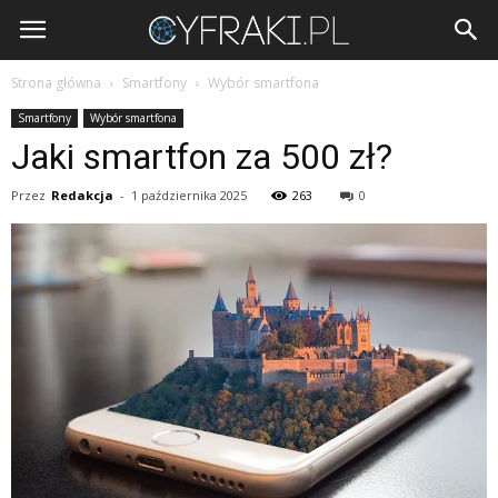
Cyfraki.pl
Strona główna
Smartfony
Wybór smartfona
Smartfony
Wybór smartfona
Jaki smartfon za 500 zł?
Przez
Redakcja
-
1 października 2025
263
0