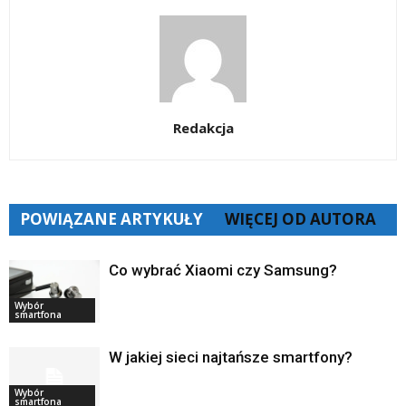
Redakcja
POWIĄZANE ARTYKUŁY
WIĘCEJ OD AUTORA
Co wybrać Xiaomi czy Samsung?
Wybór
smartfona
W jakiej sieci najtańsze smartfony?
Wybór
smartfona