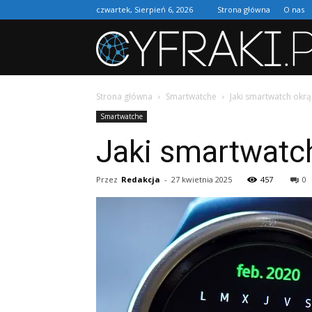
czwartek, Sierpień 6, 2026
Strona główna
O nas
Strona główna
Smartwatche
Jaki smartwatch okr
Smartwatche
Jaki smartwatc
Przez
Redakcja
-
27 kwietnia 2025
457
0