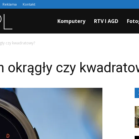
Reklama
Kontakt
Cyfraki.pl
Komputery
RTV I AGD
Foto
ągły czy kwadratowy?
h okrągły czy kwadrato