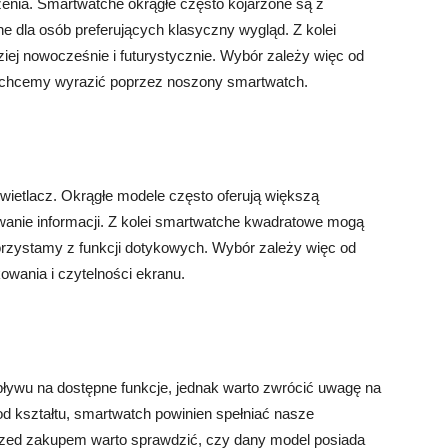
dzenia. Smartwatche okrągłe często kojarzone są z
e dla osób preferujących klasyczny wygląd. Z kolei
iej nowocześnie i futurystycznie. Wybór zależy więc od
aki chcemy wyrazić poprzez noszony smartwatch.
ietlacz. Okrągłe modele często oferują większą
wanie informacji. Z kolei smartwatche kwadratowe mogą
korzystamy z funkcji dotykowych. Wybór zależy więc od
wania i czytelności ekranu.
ływu na dostępne funkcje, jednak warto zwrócić uwagę na
 od kształtu, smartwatch powinien spełniać nasze
rzed zakupem warto sprawdzić, czy dany model posiada