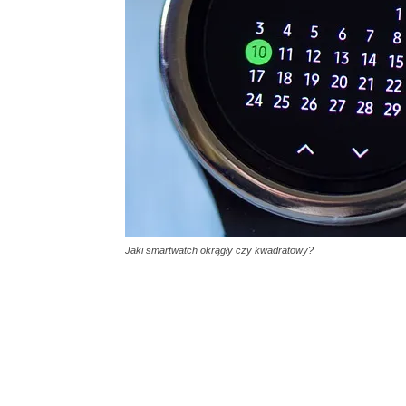
Jaki smartwatch okrągły czy kwadratowy?