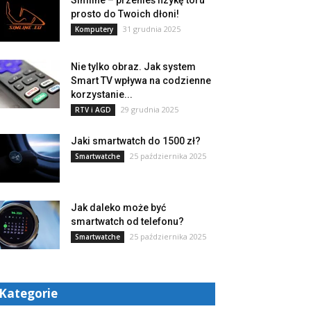
Simline – przenieś fizykę toru
prosto do Twoich dłoni!
31 grudnia 2025
Komputery
Nie tylko obraz. Jak system
Smart TV wpływa na codzienne
korzystanie...
29 grudnia 2025
RTV i AGD
Jaki smartwatch do 1500 zł?
25 października 2025
Smartwatche
Jak daleko może być
smartwatch od telefonu?
25 października 2025
Smartwatche
Kategorie