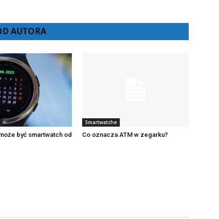
 OD AUTORA
Smartwatche
 może być smartwatch od
Co oznacza ATM w zegarku?