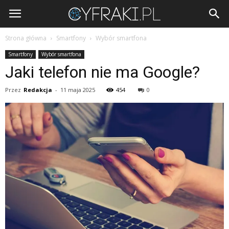
Cyfraki.pl
Strona główna
Smartfony
Wybór smartfona
Smartfony
Wybór smartfona
Jaki telefon nie ma Google?
Przez
Redakcja
-
11 maja 2025
454
0