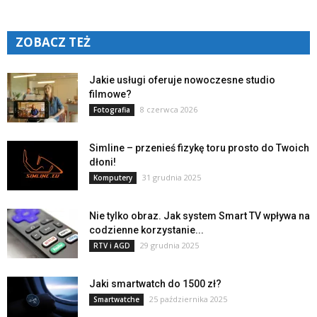
ZOBACZ TEŻ
Jakie usługi oferuje nowoczesne studio
filmowe?
8 czerwca 2026
Fotografia
Simline – przenieś fizykę toru prosto do Twoich
dłoni!
31 grudnia 2025
Komputery
Nie tylko obraz. Jak system Smart TV wpływa na
codzienne korzystanie...
29 grudnia 2025
RTV i AGD
Jaki smartwatch do 1500 zł?
25 października 2025
Smartwatche