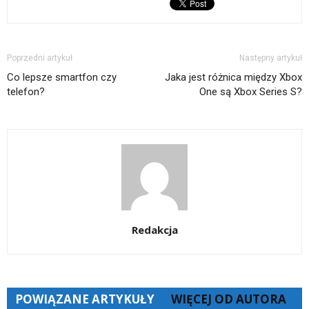
nowym
oknie)
Poprzedni artykuł
Następny artykuł
Co lepsze smartfon czy
Jaka jest różnica między Xbox
telefon?
One są Xbox Series S?
Redakcja
POWIĄZANE ARTYKUŁY
WIĘCEJ OD AUTORA