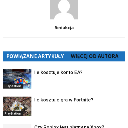
Redakcja
POWIĄZANE ARTYKUŁY
WIĘCEJ OD AUTORA
Ile kosztuje konto EA?
PlayStation
Ile kosztuje gra w Fortnite?
PlayStation
Czy Roblox jest płatny na Xbox?