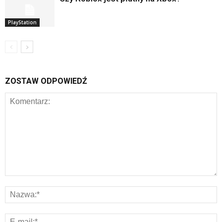
PlayStation
ZOSTAW ODPOWIEDŹ