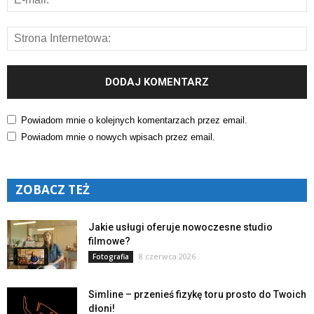
Powiadom mnie o kolejnych komentarzach przez email.
Powiadom mnie o nowych wpisach przez email.
ZOBACZ TEŻ
Jakie usługi oferuje nowoczesne studio
filmowe?
8 czerwca 2026
Fotografia
Simline – przenieś fizykę toru prosto do Twoich
dłoni!