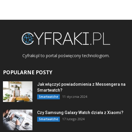
Cyfraki.pl to portal poświęcony technologiom.
POPULARNE POSTY
Jak włączyć powiadomienia z Messengera na
Smartwatch?
11 stycznia 2024
Smartwatche
Czy Samsung Galaxy Watch działa z Xiaomi?
17 lutego 2024
Smartwatche