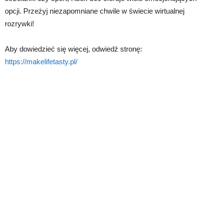
opcji. Przeżyj niezapomniane chwile w świecie wirtualnej
rozrywki!
Aby dowiedzieć się więcej, odwiedź stronę:
https://makelifetasty.pl/