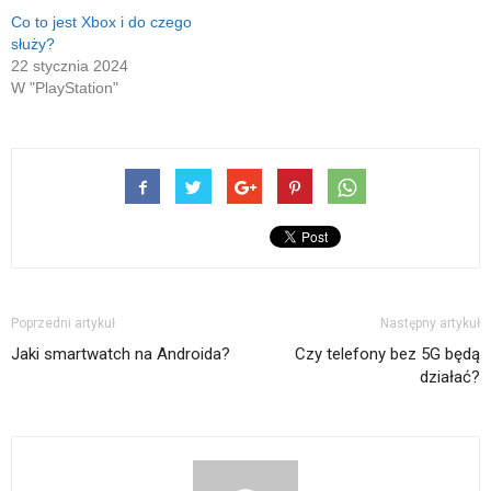
Co to jest Xbox i do czego
służy?
22 stycznia 2024
W "PlayStation"
Poprzedni artykuł
Następny artykuł
Jaki smartwatch na Androida?
Czy telefony bez 5G będą
działać?