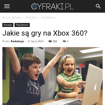
Cyfraki.pl
Strona główna
Konsole
PlayStation
Konsole
PlayStation
Jakie są gry na Xbox 360?
Przez
Redakcja
-
31 lipca 2024
522
0