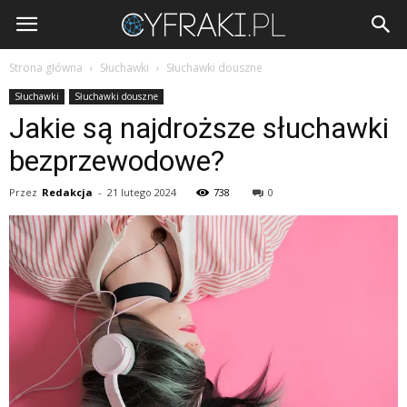
Cyfraki.pl
Strona główna
Słuchawki
Słuchawki douszne
Słuchawki
Słuchawki douszne
Jakie są najdroższe słuchawki
bezprzewodowe?
Przez
Redakcja
-
21 lutego 2024
738
0