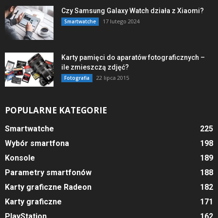
Czy Samsung Galaxy Watch działa z Xiaomi?
17 lutego 2024
Smartwatche
Karty pamięci do aparatów fotograficznych –
ile zmieszczą zdjęć?
22 lipca 2015
Fotografia
POPULARNE KATEGORIE
Smartwatche
225
Wybór smartfona
198
Konsole
189
Parametry smartfonów
188
Karty graficzne Radeon
182
Karty graficzne
171
PlayStation
162