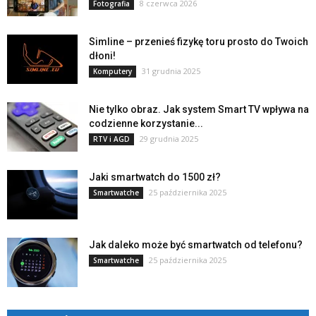
8 czerwca 2026
Fotografia
Simline – przenieś fizykę toru prosto do Twoich
dłoni!
31 grudnia 2025
Komputery
Nie tylko obraz. Jak system Smart TV wpływa na
codzienne korzystanie...
29 grudnia 2025
RTV i AGD
Jaki smartwatch do 1500 zł?
25 października 2025
Smartwatche
Jak daleko może być smartwatch od telefonu?
25 października 2025
Smartwatche