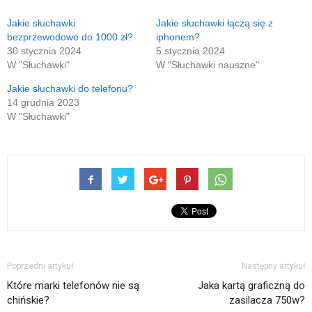
mail(Otwiera
oknie)
nowym
się
oknie)
w
Jakie słuchawki
Jakie słuchawki łączą się z
nowym
bezprzewodowe do 1000 zł?
iphonem?
oknie)
30 stycznia 2024
5 stycznia 2024
W "Słuchawki"
W "Słuchawki nauszne"
Jakie słuchawki do telefonu?
14 grudnia 2023
W "Słuchawki"
Poprzedni artykuł
Następny artykuł
Które marki telefonów nie są
Jaka kartą graficzną do
chińskie?
zasilacza 750w?