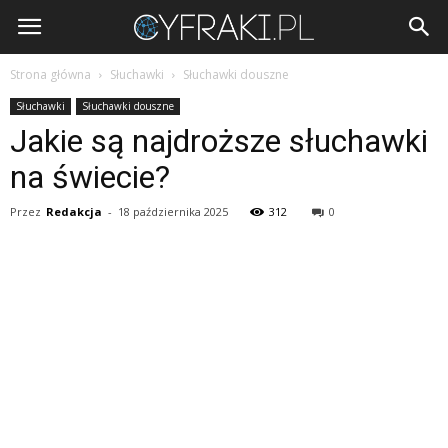
Cyfraki.pl
Strona główna
Słuchawki
Słuchawki douszne
Słuchawki
Słuchawki douszne
Jakie są najdroższe słuchawki
na świecie?
Przez
Redakcja
-
18 października 2025
312
0