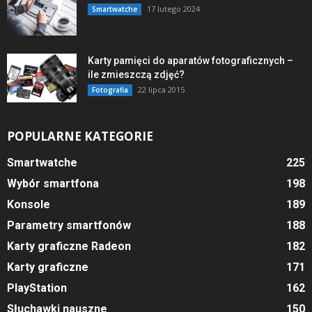
17 lutego 2024
Smartwatche
Karty pamięci do aparatów fotograficznych –
ile zmieszczą zdjęć?
22 lipca 2015
Fotografia
POPULARNE KATEGORIE
Smartwatche
225
Wybór smartfona
198
Konsole
189
Parametry smartfonów
188
Karty graficzne Radeon
182
Karty graficzne
171
PlayStation
162
Słuchawki nauszne
150