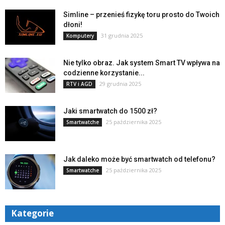
Simline – przenieś fizykę toru prosto do Twoich
dłoni!
31 grudnia 2025
Komputery
Nie tylko obraz. Jak system Smart TV wpływa na
codzienne korzystanie...
29 grudnia 2025
RTV i AGD
Jaki smartwatch do 1500 zł?
25 października 2025
Smartwatche
Jak daleko może być smartwatch od telefonu?
25 października 2025
Smartwatche
Kategorie