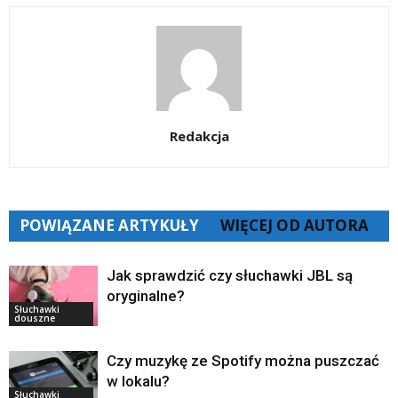
Redakcja
POWIĄZANE ARTYKUŁY
WIĘCEJ OD AUTORA
Jak sprawdzić czy słuchawki JBL są
oryginalne?
Słuchawki
douszne
Czy muzykę ze Spotify można puszczać
w lokalu?
Słuchawki