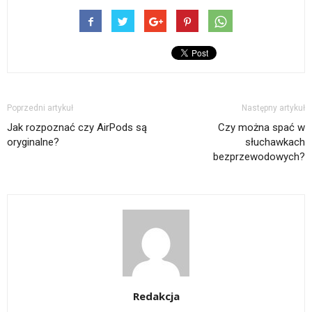
nowym
nowym
znajomego
się
(Otwiera
oknie)
oknie)
przez
w
się
e-
nowym
w
mail(Otwiera
oknie)
nowym
się
oknie)
w
nowym
oknie)
Poprzedni artykuł
Następny artykuł
Jak rozpoznać czy AirPods są
Czy można spać w
oryginalne?
słuchawkach
bezprzewodowych?
Redakcja