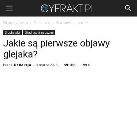
Cyfraki.pl
Strona główna
Słuchawki
Słuchawki nauszne
Słuchawki
Słuchawki nauszne
Jakie są pierwsze objawy
glejaka?
Przez
Redakcja
-
3 marca 2025
448
0