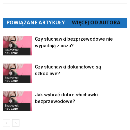
POWIĄZANE ARTYKUŁY
WIĘCEJ OD AUTORA
Czy słuchawki bezprzewodowe nie
wypadają z uszu?
Słuchawki
nauszne
Czy słuchawki dokanałowe są
szkodliwe?
Słuchawki
nauszne
Jak wybrać dobre słuchawki
bezprzewodowe?
Słuchawki
nauszne