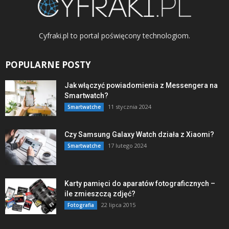
Cyfraki.pl to portal poświęcony technologiom.
POPULARNE POSTY
Jak włączyć powiadomienia z Messengera na
Smartwatch?
11 stycznia 2024
Smartwatche
Czy Samsung Galaxy Watch działa z Xiaomi?
17 lutego 2024
Smartwatche
Karty pamięci do aparatów fotograficznych –
ile zmieszczą zdjęć?
22 lipca 2015
Fotografia