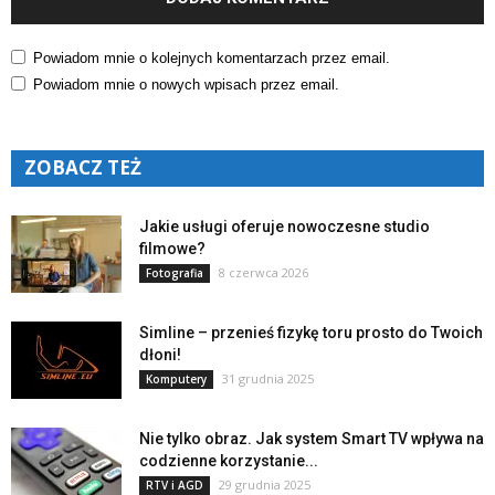
Powiadom mnie o kolejnych komentarzach przez email.
Powiadom mnie o nowych wpisach przez email.
ZOBACZ TEŻ
Jakie usługi oferuje nowoczesne studio
filmowe?
8 czerwca 2026
Fotografia
Simline – przenieś fizykę toru prosto do Twoich
dłoni!
31 grudnia 2025
Komputery
Nie tylko obraz. Jak system Smart TV wpływa na
codzienne korzystanie...
29 grudnia 2025
RTV i AGD