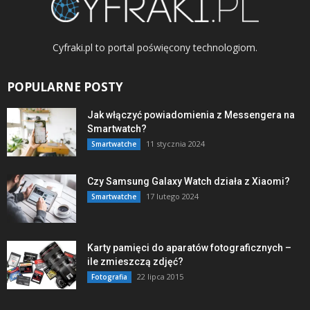
Cyfraki.pl to portal poświęcony technologiom.
POPULARNE POSTY
Jak włączyć powiadomienia z Messengera na
Smartwatch?
11 stycznia 2024
Smartwatche
Czy Samsung Galaxy Watch działa z Xiaomi?
17 lutego 2024
Smartwatche
Karty pamięci do aparatów fotograficznych –
ile zmieszczą zdjęć?
22 lipca 2015
Fotografia