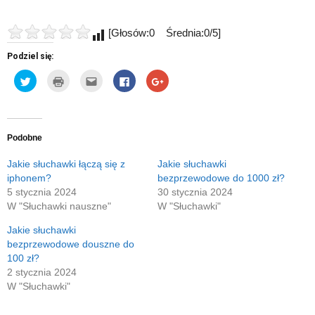
[Głosów:0 Średnia:0/5]
Podziel się:
Udostępnij
Kliknij
Kliknij,
Click
Click
na
by
aby
to
to
Twitterze(Otwiera
wydrukować(Otwiera
wysłać
share
share
się
się
to
on
on
w
w
do
Facebook(Otwiera
Google+
nowym
nowym
znajomego
się
(Otwiera
oknie)
oknie)
przez
w
się
e-
nowym
w
Podobne
mail(Otwiera
oknie)
nowym
się
oknie)
w
Jakie słuchawki łączą się z
Jakie słuchawki
nowym
iphonem?
bezprzewodowe do 1000 zł?
oknie)
5 stycznia 2024
30 stycznia 2024
W "Słuchawki nauszne"
W "Słuchawki"
Jakie słuchawki
bezprzewodowe douszne do
100 zł?
2 stycznia 2024
W "Słuchawki"