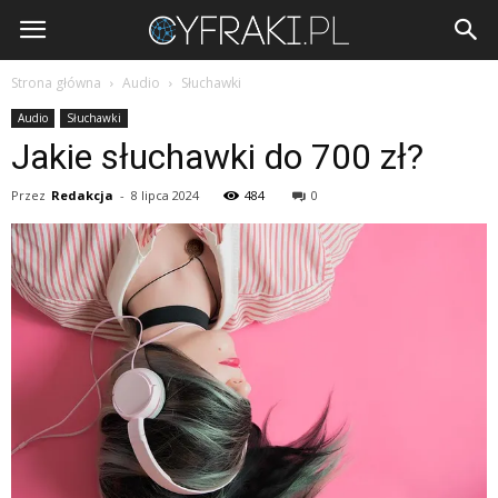
Cyfraki.pl
Strona główna
Audio
Słuchawki
Audio
Słuchawki
Jakie słuchawki do 700 zł?
Przez
Redakcja
-
8 lipca 2024
484
0