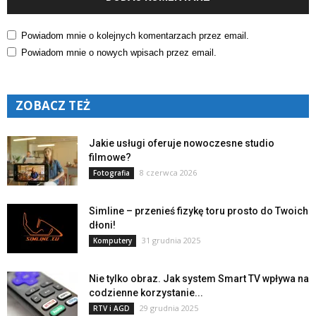
Powiadom mnie o kolejnych komentarzach przez email.
Powiadom mnie o nowych wpisach przez email.
ZOBACZ TEŻ
Jakie usługi oferuje nowoczesne studio
filmowe?
8 czerwca 2026
Fotografia
Simline – przenieś fizykę toru prosto do Twoich
dłoni!
31 grudnia 2025
Komputery
Nie tylko obraz. Jak system Smart TV wpływa na
codzienne korzystanie...
29 grudnia 2025
RTV i AGD