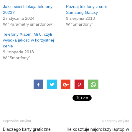
się
oknie)
w
Jakie sieci blokują telefony
Poznaj telefony z serii
nowym
2023?
Samsung Galaxy
oknie)
27 stycznia 2024
9 sierpnia 2018
W "Parametry smartfonów"
W "Smartfony"
Telefony Xiaomi Mi 8, czyli
wysoka jakość w korzystnej
cenie
9 listopada 2018
W "Smartfony"
Poprzedni artykuł
Następny artykuł
Dlaczego karty graficzne
Ile kosztuje najdroższy laptop w