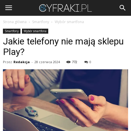
Cyfraki.pl
Strona główna
Smartfony
Wybór smartfona
Smartfony
Wybór smartfona
Jakie telefony nie mają sklepu
Play?
Przez
Redakcja
-
28 czerwca 2024
772
0