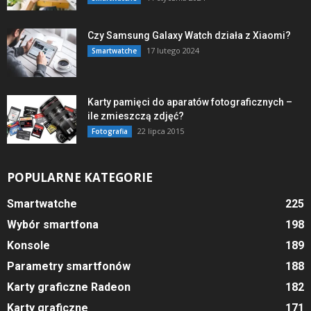
Czy Samsung Galaxy Watch działa z Xiaomi?
17 lutego 2024
Smartwatche
Karty pamięci do aparatów fotograficznych –
ile zmieszczą zdjęć?
22 lipca 2015
Fotografia
POPULARNE KATEGORIE
Smartwatche
225
Wybór smartfona
198
Konsole
189
Parametry smartfonów
188
Karty graficzne Radeon
182
Karty graficzne
171