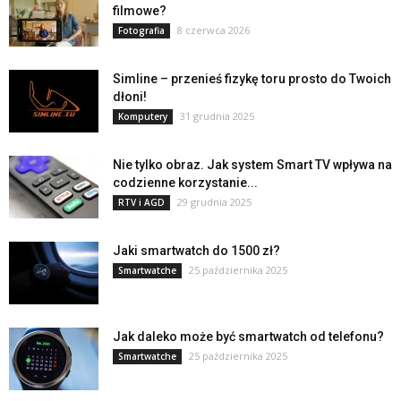
filmowe?
8 czerwca 2026
Fotografia
Simline – przenieś fizykę toru prosto do Twoich
dłoni!
31 grudnia 2025
Komputery
Nie tylko obraz. Jak system Smart TV wpływa na
codzienne korzystanie...
29 grudnia 2025
RTV i AGD
Jaki smartwatch do 1500 zł?
25 października 2025
Smartwatche
Jak daleko może być smartwatch od telefonu?
25 października 2025
Smartwatche