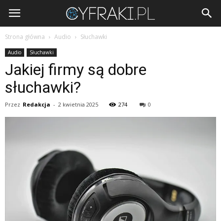
Cyfraki.pl
Strona główna
Audio
Słuchawki
Audio
Słuchawki
Jakiej firmy są dobre
słuchawki?
Przez
Redakcja
-
2 kwietnia 2025
274
0