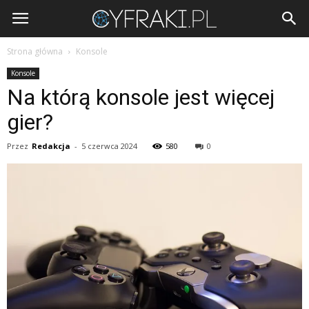
Cyfraki.pl
Strona główna
Konsole
Konsole
Na którą konsole jest więcej
gier?
Przez
Redakcja
-
5 czerwca 2024
580
0