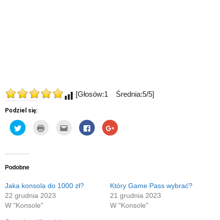
[Głosów:1 Średnia:5/5]
Podziel się:
Udostępnij
Kliknij
Kliknij,
Click
Click
na
by
aby
to
to
Twitterze(Otwiera
wydrukować(Otwiera
wysłać
share
share
się
się
to
on
on
w
w
do
Facebook(Otwiera
Google+
nowym
nowym
znajomego
się
(Otwiera
oknie)
oknie)
przez
w
się
e-
nowym
w
Podobne
mail(Otwiera
oknie)
nowym
się
oknie)
w
Jaka konsola do 1000 zł?
Który Game Pass wybrać?
nowym
22 grudnia 2023
21 grudnia 2023
oknie)
W "Konsole"
W "Konsole"