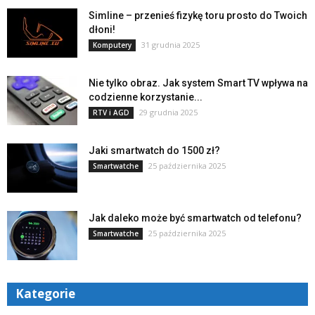
Simline – przenieś fizykę toru prosto do Twoich
dłoni!
31 grudnia 2025
Komputery
Nie tylko obraz. Jak system Smart TV wpływa na
codzienne korzystanie...
29 grudnia 2025
RTV i AGD
Jaki smartwatch do 1500 zł?
25 października 2025
Smartwatche
Jak daleko może być smartwatch od telefonu?
25 października 2025
Smartwatche
Kategorie