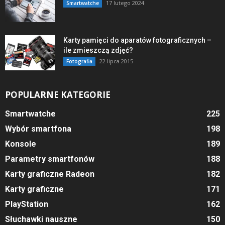
17 lutego 2024
Smartwatche
Karty pamięci do aparatów fotograficznych –
ile zmieszczą zdjęć?
22 lipca 2015
Fotografia
POPULARNE KATEGORIE
Smartwatche
225
Wybór smartfona
198
Konsole
189
Parametry smartfonów
188
Karty graficzne Radeon
182
Karty graficzne
171
PlayStation
162
Słuchawki nauszne
150