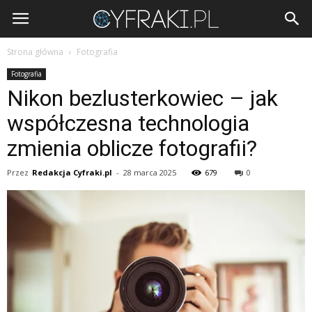
Cyfraki.pl
Strona główna
Fotografia
Fotografia
Nikon bezlusterkowiec – jak
współczesna technologia
zmienia oblicze fotografii?
Przez
Redakcja Cyfraki.pl
-
28 marca 2025
679
0