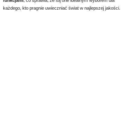
funkcjami
, co sprawia, że są one idealnym wyborem dla
każdego, kto pragnie uwieczniać świat w najlepszej jakości.