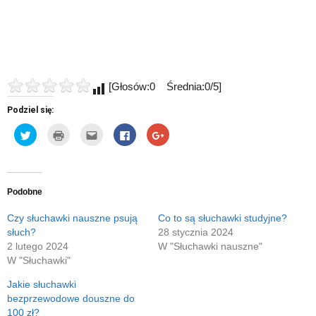
[Głosów:0 Średnia:0/5]
Podziel się:
Udostępnij
Kliknij
Kliknij,
Click
Click
na
by
aby
to
to
Twitterze(Otwiera
wydrukować(Otwiera
wysłać
share
share
się
się
to
on
on
w
w
do
Facebook(Otwiera
Google+
nowym
nowym
znajomego
się
(Otwiera
oknie)
oknie)
przez
w
się
e-
nowym
w
Podobne
mail(Otwiera
oknie)
nowym
się
oknie)
w
Czy słuchawki nauszne psują
Co to są słuchawki studyjne?
nowym
słuch?
28 stycznia 2024
oknie)
2 lutego 2024
W "Słuchawki nauszne"
W "Słuchawki"
Jakie słuchawki
bezprzewodowe douszne do
100 zł?