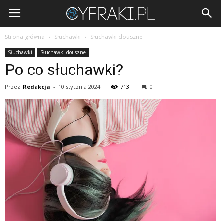
Cyfraki.pl
Strona główna
Słuchawki
Słuchawki douszne
Słuchawki
Słuchawki douszne
Po co słuchawki?
Przez
Redakcja
-
10 stycznia 2024
713
0