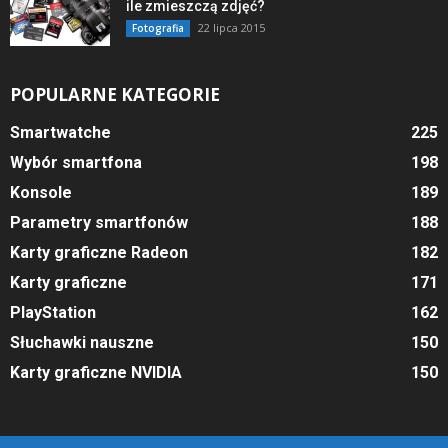
ile zmieszczą zdjęć?
22 lipca 2015
Fotografia
POPULARNE KATEGORIE
Smartwatche
225
Wybór smartfona
198
Konsole
189
Parametry smartfonów
188
Karty graficzne Radeon
182
Karty graficzne
171
PlayStation
162
Słuchawki nauszne
150
Karty graficzne NVIDIA
150