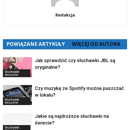
Redakcja
POWIĄZANE ARTYKUŁY
WIĘCEJ OD AUTORA
Jak sprawdzić czy słuchawki JBL są
oryginalne?
Słuchawki
douszne
Czy muzykę ze Spotify można puszczać
w lokalu?
Słuchawki
douszne
Jakie są najdroższe słuchawki na
świecie?
Słuchawki