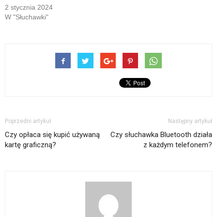
2 stycznia 2024
W "Słuchawki"
Poprzedni artykuł
Następny artykuł
Czy opłaca się kupić używaną
Czy słuchawka Bluetooth działa
kartę graficzną?
z każdym telefonem?