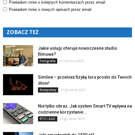
Powiadom mnie o kolejnych komentarzach przez email.
Powiadom mnie o nowych wpisach przez email.
ZOBACZ TEŻ
Jakie usługi oferuje nowoczesne studio
filmowe?
8 czerwca 2026
Fotografia
Simline – przenieś fizykę toru prosto do Twoich
dłoni!
31 grudnia 2025
Komputery
Nie tylko obraz. Jak system Smart TV wpływa na
codzienne korzystanie...
29 grudnia 2025
RTV i AGD