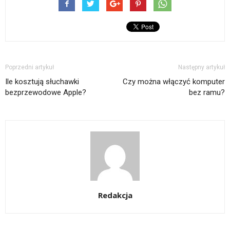
e-
nowym
w
mail(Otwiera
oknie)
nowym
się
oknie)
w
nowym
oknie)
Poprzedni artykuł
Następny artykuł
Ile kosztują słuchawki
Czy można włączyć komputer
bezprzewodowe Apple?
bez ramu?
Redakcja