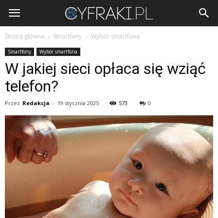
Cyfraki.pl
Strona główna
Smartfony
Wybór smartfona
Smartfony
Wybór smartfona
W jakiej sieci opłaca się wziąć
telefon?
Przez
Redakcja
-
19 stycznia 2025
573
0