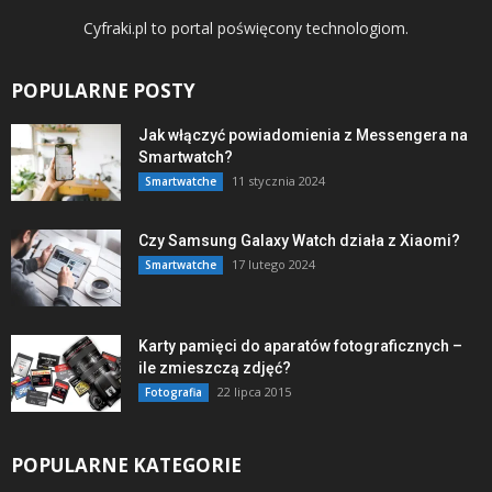
Cyfraki.pl to portal poświęcony technologiom.
POPULARNE POSTY
Jak włączyć powiadomienia z Messengera na
Smartwatch?
11 stycznia 2024
Smartwatche
Czy Samsung Galaxy Watch działa z Xiaomi?
17 lutego 2024
Smartwatche
Karty pamięci do aparatów fotograficznych –
ile zmieszczą zdjęć?
22 lipca 2015
Fotografia
POPULARNE KATEGORIE