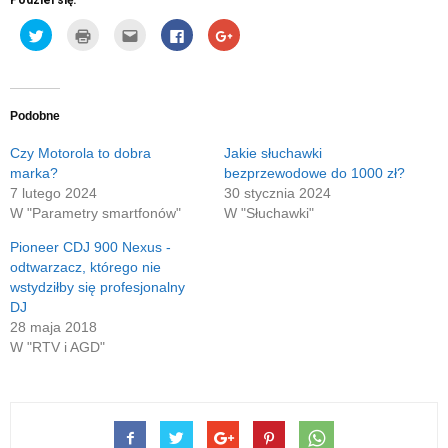
Podziel się:
Udostępnij
Kliknij
Kliknij,
Click
Click
na
by
aby
to
to
Twitterze(Otwiera
wydrukować(Otwiera
wysłać
share
share
się
się
to
on
on
w
w
do
Facebook(Otwiera
Google+
nowym
nowym
znajomego
się
(Otwiera
oknie)
oknie)
przez
w
się
e-
nowym
w
Podobne
mail(Otwiera
oknie)
nowym
się
oknie)
w
Czy Motorola to dobra
Jakie słuchawki
nowym
marka?
bezprzewodowe do 1000 zł?
oknie)
7 lutego 2024
30 stycznia 2024
W "Parametry smartfonów"
W "Słuchawki"
Pioneer CDJ 900 Nexus -
odtwarzacz, którego nie
wstydziłby się profesjonalny
DJ
28 maja 2018
W "RTV i AGD"