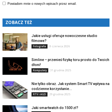
Powiadom mnie o nowych wpisach przez email.
ZOBACZ TEŻ
Jakie usługi oferuje nowoczesne studio
filmowe?
8 czerwca 2026
Fotografia
Simline – przenieś fizykę toru prosto do Twoich
dłoni!
31 grudnia 2025
Komputery
Nie tylko obraz. Jak system Smart TV wpływa na
codzienne korzystanie...
29 grudnia 2025
RTV i AGD
Jaki smartwatch do 1500 zł?