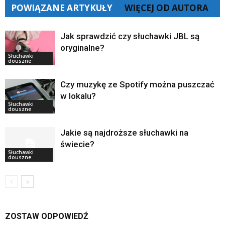
POWIĄZANE ARTYKUŁY
WIĘCEJ OD AUTORA
Jak sprawdzić czy słuchawki JBL są
oryginalne?
Słuchawki
douszne
Czy muzykę ze Spotify można puszczać
w lokalu?
Słuchawki
douszne
Jakie są najdroższe słuchawki na
świecie?
Słuchawki
douszne
ZOSTAW ODPOWIEDŹ