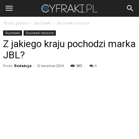
Cyfraki.pl
Strona główna
Słuchawki
Słuchawki douszne
Słuchawki
Słuchawki douszne
Z jakiego kraju pochodzi marka
JBL?
Przez
Redakcja
-
12 kwietnia 2024
595
0