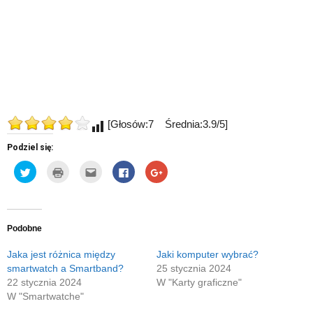
[Głosów:7 Średnia:3.9/5]
Podziel się:
Udostępnij
Kliknij
Kliknij,
Click
Click
na
by
aby
to
to
Twitterze(Otwiera
wydrukować(Otwiera
wysłać
share
share
się
się
to
on
on
w
w
do
Facebook(Otwiera
Google+
nowym
nowym
znajomego
się
(Otwiera
oknie)
oknie)
przez
w
się
e-
nowym
w
Podobne
mail(Otwiera
oknie)
nowym
się
oknie)
w
Jaka jest różnica między
Jaki komputer wybrać?
nowym
smartwatch a Smartband?
25 stycznia 2024
oknie)
22 stycznia 2024
W "Karty graficzne"
W "Smartwatche"