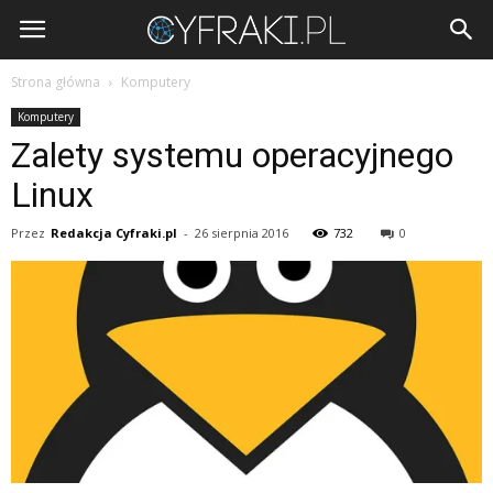
Cyfraki.pl
Strona główna
Komputery
Komputery
Zalety systemu operacyjnego
Linux
Przez
Redakcja Cyfraki.pl
-
26 sierpnia 2016
732
0