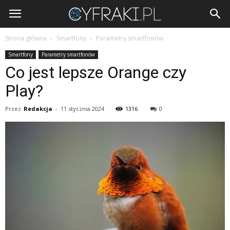
Cyfraki.pl
Strona główna
Smartfony
Parametry smartfonów
Smartfony
Parametry smartfonów
Co jest lepsze Orange czy
Play?
Przez
Redakcja
-
11 stycznia 2024
1316
0