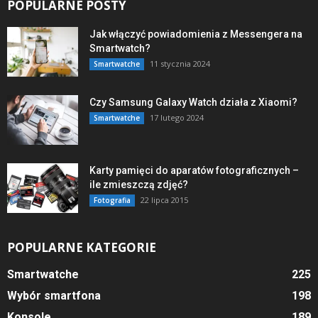
POPULARNE POSTY
Jak włączyć powiadomienia z Messengera na
Smartwatch?
11 stycznia 2024
Smartwatche
Czy Samsung Galaxy Watch działa z Xiaomi?
17 lutego 2024
Smartwatche
Karty pamięci do aparatów fotograficznych –
ile zmieszczą zdjęć?
22 lipca 2015
Fotografia
POPULARNE KATEGORIE
Smartwatche
225
Wybór smartfona
198
Konsole
189