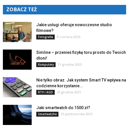
ZOBACZ TEŻ
Jakie usługi oferuje nowoczesne studio
filmowe?
8 czerwca 2026
Fotografia
Simline – przenieś fizykę toru prosto do Twoich
dłoni!
31 grudnia 2025
Komputery
Nie tylko obraz. Jak system Smart TV wpływa na
codzienne korzystanie...
29 grudnia 2025
RTV i AGD
Jaki smartwatch do 1500 zł?
25 października 2025
Smartwatche