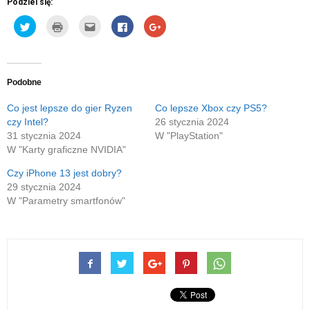
Podziel się:
Udostępnij
Kliknij
Kliknij,
Click
Click
na
by
aby
to
to
Twitterze(Otwiera
wydrukować(Otwiera
wysłać
share
share
się
się
to
on
on
w
w
do
Facebook(Otwiera
Google+
nowym
nowym
znajomego
się
(Otwiera
oknie)
oknie)
przez
w
się
e-
nowym
w
Podobne
mail(Otwiera
oknie)
nowym
się
oknie)
w
Co jest lepsze do gier Ryzen
Co lepsze Xbox czy PS5?
nowym
czy Intel?
26 stycznia 2024
oknie)
31 stycznia 2024
W "PlayStation"
W "Karty graficzne NVIDIA"
Czy iPhone 13 jest dobry?
29 stycznia 2024
W "Parametry smartfonów"