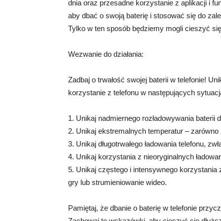
dnia oraz przesadne korzystanie z aplikacji i f
aby dbać o swoją baterię i stosować się do zal
Tylko w ten sposób będziemy mogli cieszyć si
Wezwanie do działania:
Zadbaj o trwałość swojej baterii w telefonie! Un
korzystanie z telefonu w następujących sytuacj
1. Unikaj nadmiernego rozładowywania baterii d
2. Unikaj ekstremalnych temperatur – zarówno z
3. Unikaj długotrwałego ładowania telefonu, zw
4. Unikaj korzystania z nieoryginalnych ładoware
5. Unikaj częstego i intensywnego korzystania z
gry lub strumieniowanie wideo.
Pamiętaj, że dbanie o baterię w telefonie przycz
Zachowaj te wskazówki, aby cieszyć się dłużs