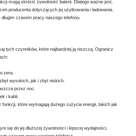
unkcji mogą skrócić żywotność baterii. Dlatego ważne jest,
eceń producenta dotyczących jej użytkowania i ładowania.
ę długim czasem pracy naszego telefonu.
ikaj tych czynników, które najbardziej ją niszczą. Ogranicz
ach:
o zera.
byt wysokich, jak i zbyt niskich.
łaszcza przez noc.
k i kabli.
 funkcji, które wymagają dużego zużycia energii, takich jak
yni się do jej dłuższej żywotności i lepszej wydajności.
zym czasem pracy swojego telefonu!