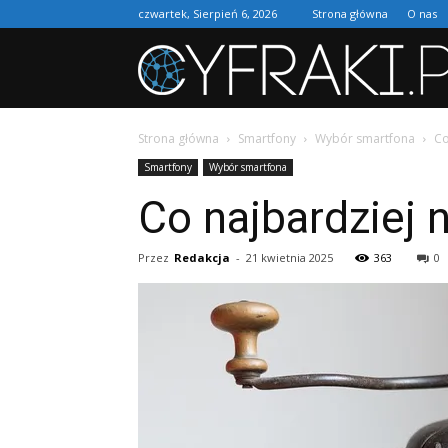
czwartek, Sierpień 6, 2026
Strona główna
O nas
Strona główna
Smartfony
Wybór smartfona
Co
Smartfony
Wybór smartfona
Co najbardziej n
Przez
Redakcja
-
21 kwietnia 2025
363
0