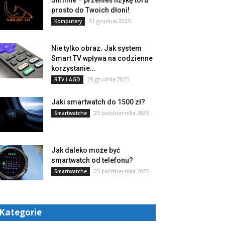
Simline – przenieś fizykę toru
prosto do Twoich dłoni!
31 grudnia 2025
Komputery
Nie tylko obraz. Jak system
Smart TV wpływa na codzienne
korzystanie...
29 grudnia 2025
RTV i AGD
Jaki smartwatch do 1500 zł?
25 października 2025
Smartwatche
Jak daleko może być
smartwatch od telefonu?
25 października 2025
Smartwatche
Kategorie