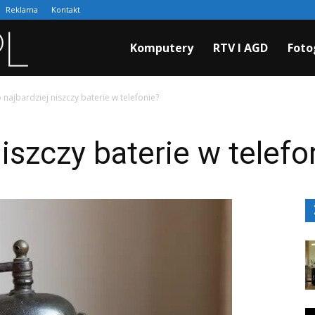
Reklama
Kontakt
Cyfraki.pl
Komputery
RTV I AGD
Foto
 najbardziej niszczy baterie w telefonie?
iszczy baterie w telefo