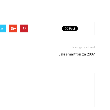
ter
Następny artykuł
Jaki smartfon za 200?