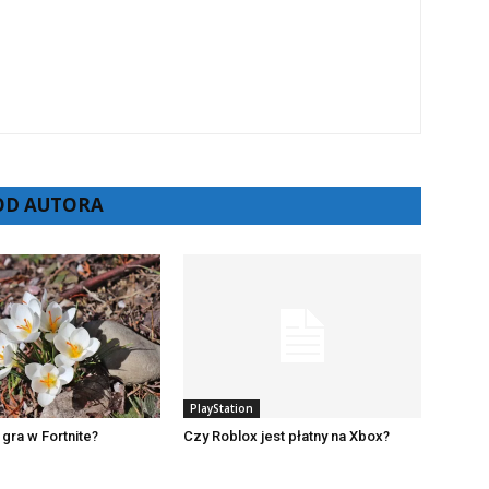
 OD AUTORA
PlayStation
 gra w Fortnite?
Czy Roblox jest płatny na Xbox?