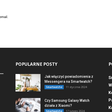
email.
POPULARNE POSTY
P
Jak włączyć powiadomienia z
S
Messengera na Smartwatch?
W
11 stycznia 2024
Smartwatche
K
P
Czy Samsung Galaxy Watch
działa z Xiaomi?
K
17 lutego 2024
Smartwatche