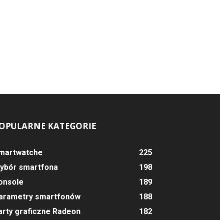
OPULARNE KATEGORIE
martwatche
225
ybór smartfona
198
onsole
189
arametry smartfonów
188
arty graficzne Radeon
182