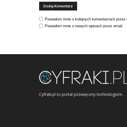
Powiadom mnie o kolejnych komentarzach przez 
Powiadom mnie o nowych wpisach przez email.
Cyfraki.pl to portal poświęcony technologiom.