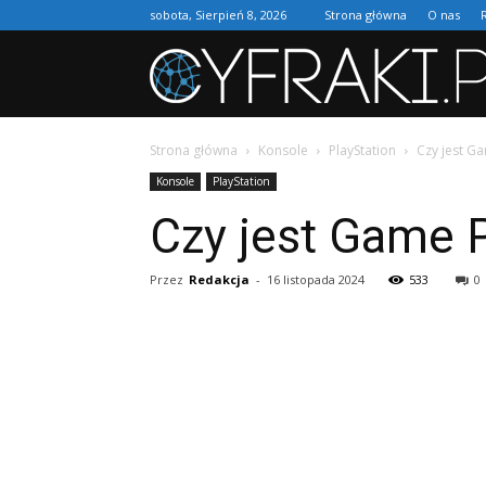
sobota, Sierpień 8, 2026
Strona główna
O nas
Strona główna
Konsole
PlayStation
Czy jest G
Konsole
PlayStation
Czy jest Game 
Przez
Redakcja
-
16 listopada 2024
533
0