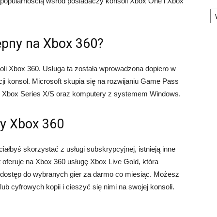
ą popularnością wśród posiadaczy konsoli Xbox One i Xbox
Ka
ępny na Xbox 360?
oli Xbox 360. Usługa ta została wprowadzona dopiero w
ji konsol. Microsoft skupia się na rozwijaniu Game Pass
e, Xbox Series X/S oraz komputery z systemem Windows.
zy Xbox 360
iałbyś skorzystać z usługi subskrypcyjnej, istnieją inne
 oferuje na Xbox 360 usługę Xbox Live Gold, która
 dostęp do wybranych gier za darmo co miesiąc. Możesz
ub cyfrowych kopii i cieszyć się nimi na swojej konsoli.