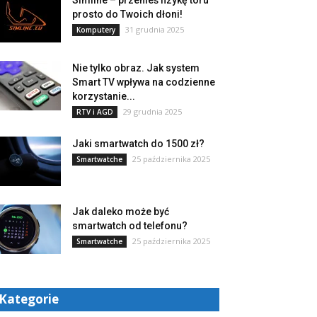
Simline – przenieś fizykę toru
prosto do Twoich dłoni!
31 grudnia 2025
Komputery
Nie tylko obraz. Jak system
Smart TV wpływa na codzienne
korzystanie...
29 grudnia 2025
RTV i AGD
Jaki smartwatch do 1500 zł?
25 października 2025
Smartwatche
Jak daleko może być
smartwatch od telefonu?
25 października 2025
Smartwatche
Kategorie