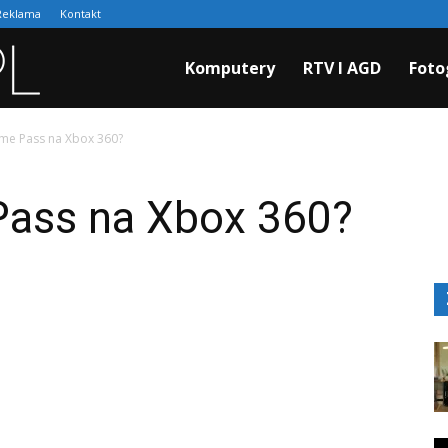
Reklama
Kontakt
Cyfraki.pl
Komputery
RTV I AGD
Foto
ame Pass na Xbox 360?
Pass na Xbox 360?