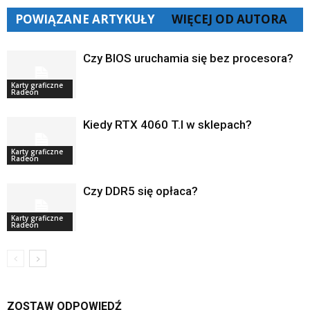
POWIĄZANE ARTYKUŁY
WIĘCEJ OD AUTORA
Czy BIOS uruchamia się bez procesora?
Karty graficzne
Radeon
Kiedy RTX 4060 T.I w sklepach?
Karty graficzne
Radeon
Czy DDR5 się opłaca?
Karty graficzne
Radeon
ZOSTAW ODPOWIEDŹ