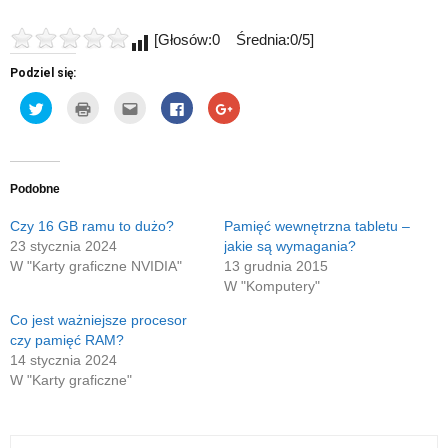
[Głosów:0 Średnia:0/5]
Podziel się:
Udostępnij
Kliknij
Kliknij,
Click
Click
na
by
aby
to
to
Twitterze(Otwiera
wydrukować(Otwiera
wysłać
share
share
się
się
to
on
on
w
w
do
Facebook(Otwiera
Google+
nowym
nowym
znajomego
się
(Otwiera
oknie)
oknie)
przez
w
się
e-
nowym
w
Podobne
mail(Otwiera
oknie)
nowym
się
oknie)
w
Czy 16 GB ramu to dużo?
Pamięć wewnętrzna tabletu –
nowym
23 stycznia 2024
jakie są wymagania?
oknie)
W "Karty graficzne NVIDIA"
13 grudnia 2015
W "Komputery"
Co jest ważniejsze procesor
czy pamięć RAM?
14 stycznia 2024
W "Karty graficzne"