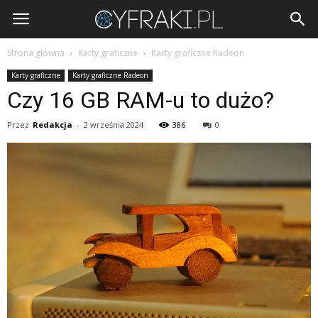
Cyfraki.pl
Strona główna
Karty graficzne
Karty graficzne Radeon
Karty graficzne
Karty graficzne Radeon
Czy 16 GB RAM-u to dużo?
Przez
Redakcja
-
2 września 2024
386
0