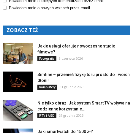
Powiadom mnie o kolejnych komentarzach przez email.
Powiadom mnie o nowych wpisach przez email.
ZOBACZ TEŻ
Jakie usługi oferuje nowoczesne studio
filmowe?
8 czerwca 2026
Fotografia
Simline – przenieś fizykę toru prosto do Twoich
dłoni!
31 grudnia 2025
Komputery
Nie tylko obraz. Jak system Smart TV wpływa na
codzienne korzystanie...
29 grudnia 2025
RTV i AGD
Jaki smartwatch do 1500 zł?