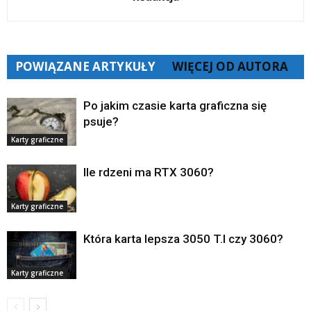
POWIĄZANE ARTYKUŁY
WIĘCEJ OD AUTORA
Po jakim czasie karta graficzna się
psuje?
Karty graficzne
Ile rdzeni ma RTX 3060?
Karty graficzne
Która karta lepsza 3050 T.I czy 3060?
Karty graficzne