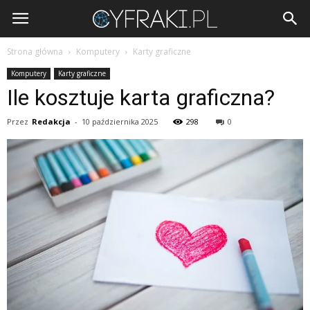
Cyfraki.pl
Strona główna
Komputery
Karty graficzne
Komputery
Karty graficzne
Ile kosztuje karta graficzna?
Przez
Redakcja
-
10 października 2025
298
0