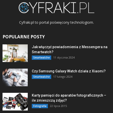
Cyfraki.pl to portal poświęcony technologiom.
POPULARNE POSTY
Jak włączyć powiadomienia z Messengera na
Smartwatch?
11 stycznia 2024
Smartwatche
Czy Samsung Galaxy Watch działa z Xiaomi?
17 lutego 2024
Smartwatche
Karty pamięci do aparatów fotograficznych –
ile zmieszczą zdjęć?
22 lipca 2015
Fotografia