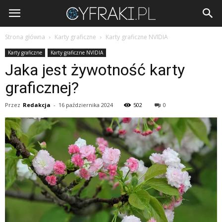
Cyfraki.pl
Strona główna
Karty graficzne
Karty graficzne NVIDIA
Karty graficzne
Karty graficzne NVIDIA
Jaka jest żywotność karty
graficznej?
Przez
Redakcja
-
16 października 2024
502
0