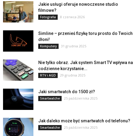
Jakie usługi oferuje nowoczesne studio
filmowe?
8 czerwca 2026
Fotografia
Simline – przenieś fizykę toru prosto do Twoich
dłoni!
31 grudnia 2025
Komputery
Nie tylko obraz. Jak system Smart TV wpływa na
codzienne korzystanie...
29 grudnia 2025
RTV i AGD
Jaki smartwatch do 1500 zł?
25 października 2025
Smartwatche
Jak daleko może być smartwatch od telefonu?
25 października 2025
Smartwatche