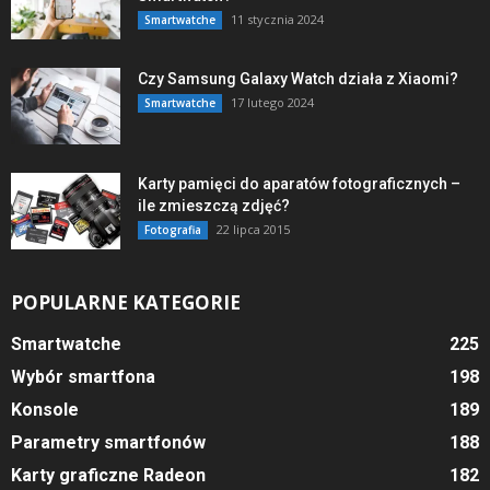
11 stycznia 2024
Smartwatche
Czy Samsung Galaxy Watch działa z Xiaomi?
17 lutego 2024
Smartwatche
Karty pamięci do aparatów fotograficznych –
ile zmieszczą zdjęć?
22 lipca 2015
Fotografia
POPULARNE KATEGORIE
Smartwatche
225
Wybór smartfona
198
Konsole
189
Parametry smartfonów
188
Karty graficzne Radeon
182