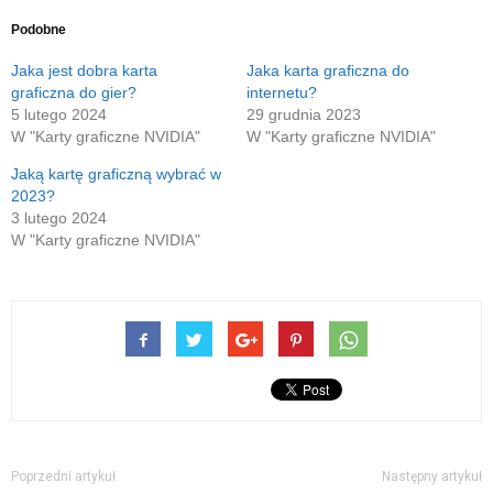
nowym
nowym
znajomego
się
(Otwiera
oknie)
oknie)
przez
w
się
e-
nowym
w
Podobne
mail(Otwiera
oknie)
nowym
się
oknie)
w
Jaka jest dobra karta
Jaka karta graficzna do
nowym
graficzna do gier?
internetu?
oknie)
5 lutego 2024
29 grudnia 2023
W "Karty graficzne NVIDIA"
W "Karty graficzne NVIDIA"
Jaką kartę graficzną wybrać w
2023?
3 lutego 2024
W "Karty graficzne NVIDIA"
Poprzedni artykuł
Następny artykuł