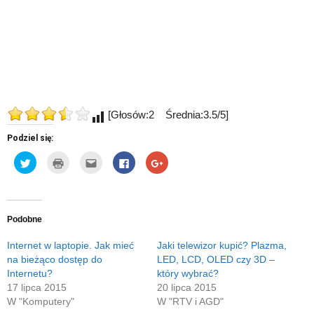
[Głosów:2 Średnia:3.5/5]
Podziel się:
Udostępnij
Kliknij
Kliknij,
Click
Click
na
by
aby
to
to
Twitterze(Otwiera
wydrukować(Otwiera
wysłać
share
share
się
się
to
on
on
w
w
do
Facebook(Otwiera
Google+
nowym
nowym
znajomego
się
(Otwiera
oknie)
oknie)
przez
w
się
e-
nowym
w
Podobne
mail(Otwiera
oknie)
nowym
się
oknie)
w
Internet w laptopie. Jak mieć
Jaki telewizor kupić? Plazma,
nowym
na bieżąco dostęp do
LED, LCD, OLED czy 3D –
oknie)
Internetu?
który wybrać?
17 lipca 2015
20 lipca 2015
W "Komputery"
W "RTV i AGD"