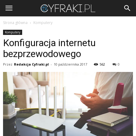
Cyfraki.pl
Strona główna
Komputery
Komputery
Konfiguracja internetu
bezprzewodowego
Przez
Redakcja Cyfraki.pl
-
10 października 2017
562
0