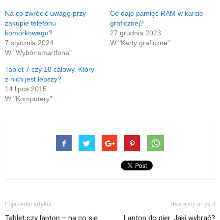
mail(Otwiera
oknie)
nowym
się
oknie)
w
Na co zwrócić uwagę przy
Co daje pamięć RAM w karcie
nowym
zakupie telefonu
graficznej?
oknie)
komórkowego?
27 grudnia 2023
7 stycznia 2024
W "Karty graficzne"
W "Wybór smartfona"
Tablet 7 czy 10 calowy. Który
z nich jest lepszy?
14 lipca 2015
W "Komputery"
Poprzedni artykuł
Następny artykuł
Tablet czy laptop – na co się
Laptop do gier. Jaki wybrać?