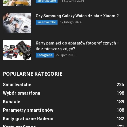
11 stycznia 2024
Smartwatche
Czy Samsung Galaxy Watch działa z Xiaomi?
17 lutego 2024
Smartwatche
Karty pamięci do aparatów fotograficznych –
ile zmieszczą zdjęć?
22 lipca 2015
Fotografia
POPULARNE KATEGORIE
Smartwatche
225
Wybór smartfona
198
Konsole
189
Parametry smartfonów
188
Karty graficzne Radeon
182