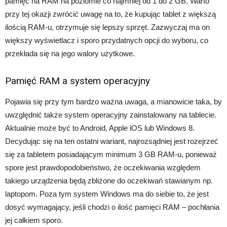
pamięć na RAM na poziomie co najmniej od 1 do 2 GB. Warto
przy tej okazji zwrócić uwagę na to, że kupując tablet z większą
ilością RAM-u, otrzymuje się lepszy sprzęt. Zazwyczaj ma on
większy wyświetlacz i sporo przydatnych opcji do wyboru, co
przekłada się na jego walory użytkowe.
Pamięć RAM a system operacyjny
Pojawia się przy tym bardzo ważna uwaga, a mianowicie taka, by
uwzględnić także system operacyjny zainstalowany na tablecie.
Aktualnie może być to Android, Apple iOS lub Windows 8.
Decydując się na ten ostatni wariant, najrozsądniej jest rozejrzeć
się za tabletem posiadającym minimum 3 GB RAM-u, ponieważ
spore jest prawdopodobieństwo, że oczekiwania względem
takiego urządzenia będą zbliżone do oczekiwań stawianym np.
laptopom. Poza tym system Windows ma do siebie to, że jest
dosyć wymagający, jeśli chodzi o ilość pamięci RAM – pochłania
jej całkiem sporo.