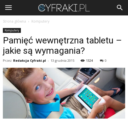
Cyfraki.pl
Strona główna
Komputery
Komputery
Pamięć wewnętrzna tabletu –
jakie są wymagania?
Przez
Redakcja Cyfraki.pl
-
13 grudnia 2015
1324
0