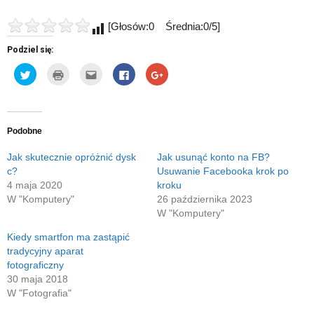
[Głosów:0 Średnia:0/5]
Podziel się:
Udostępnij
Kliknij
Kliknij,
Click
Click
na
by
aby
to
to
Twitterze(Otwiera
wydrukować(Otwiera
wysłać
share
share
się
się
to
on
on
w
w
do
Facebook(Otwiera
Google+
nowym
nowym
znajomego
się
(Otwiera
oknie)
oknie)
przez
w
się
e-
nowym
w
Podobne
mail(Otwiera
oknie)
nowym
się
oknie)
w
Jak skutecznie opróżnić dysk
Jak usunąć konto na FB?
nowym
c?
Usuwanie Facebooka krok po
oknie)
4 maja 2020
kroku
W "Komputery"
26 października 2023
W "Komputery"
Kiedy smartfon ma zastąpić
tradycyjny aparat
fotograficzny
30 maja 2018
W "Fotografia"