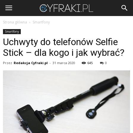
Cyfraki.pl
Strona główna
Smartfony
Smartfony
Uchwyty do telefonów Selfie
Stick – dla kogo i jak wybrać?
Przez
Redakcja Cyfraki.pl
-
31 marca 2020
645
0