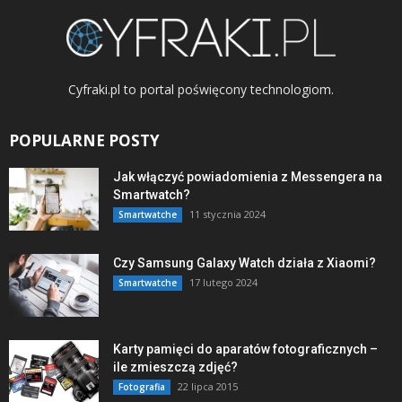
Cyfraki.pl to portal poświęcony technologiom.
POPULARNE POSTY
Jak włączyć powiadomienia z Messengera na
Smartwatch?
11 stycznia 2024
Smartwatche
Czy Samsung Galaxy Watch działa z Xiaomi?
17 lutego 2024
Smartwatche
Karty pamięci do aparatów fotograficznych –
ile zmieszczą zdjęć?
22 lipca 2015
Fotografia