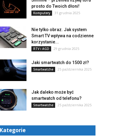
Simline – przenieś fizykę toru
prosto do Twoich dłoni!
31 grudnia 2025
Komputery
Nie tylko obraz. Jak system
Smart TV wpływa na codzienne
korzystanie...
29 grudnia 2025
RTV i AGD
Jaki smartwatch do 1500 zł?
25 października 2025
Smartwatche
Jak daleko może być
smartwatch od telefonu?
25 października 2025
Smartwatche
Kategorie