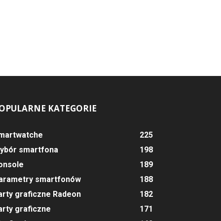
OPULARNE KATEGORIE
martwatche
225
ybór smartfona
198
onsole
189
arametry smartfonów
188
arty graficzne Radeon
182
arty graficzne
171