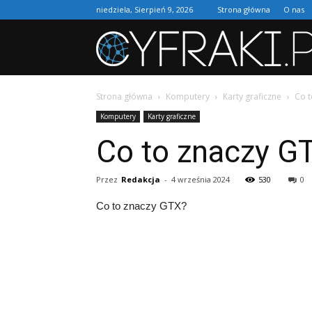
niedziela, Sierpień 9, 2026
Strona główna
O nas
Strona główna
Komputery
Karty graficzne
Co t
Komputery
Karty graficzne
Co to znaczy G
Przez
Redakcja
-
4 września 2024
530
0
Co to znaczy GTX?