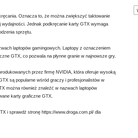
Ka
kręcania. Oznacza to, że można zwiększyć taktowanie
zej wydajności. Jednak podkręcanie karty GTX wymaga
odzenia sprzętu.
azwach laptopów gamingowych. Laptopy z oznaczeniem
zne GTX, co pozwala na płynne granie w najnowsze gry.
produkowanych przez firmę NVIDIA, która oferuje wysoką
 GTX są popularne wśród graczy i profesjonalistów w
 GTX można również znaleźć w nazwach laptopów
ane karty graficzne GTX.
TX i sprawdź stronę https://www.droga.com.pl/ dla