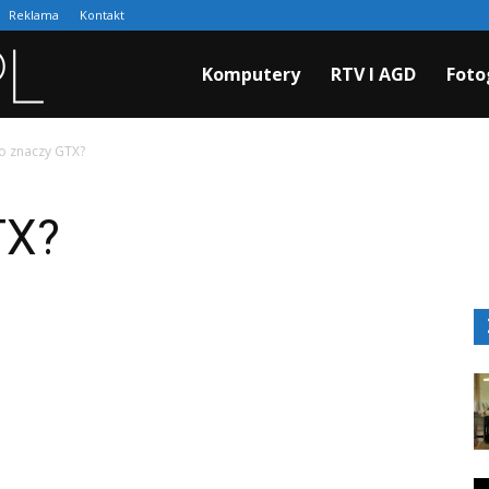
Reklama
Kontakt
Cyfraki.pl
Komputery
RTV I AGD
Foto
o znaczy GTX?
TX?