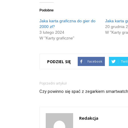
nowym
nowym
znajomego
się
(Otwiera
oknie)
oknie)
przez
w
się
e-
nowym
w
Podobne
mail(Otwiera
oknie)
nowym
się
oknie)
w
Jaka karta graficzna do gier do
Jaka karta g
nowym
2000 zł?
20 grudnia 
oknie)
3 lutego 2024
W "Karty gra
W "Karty graficzne"
PODZIEL SIĘ
Facebook
Twit
Poprzedni artykuł
Czy powinno się spać z zegarkiem smartwatc
Redakcja