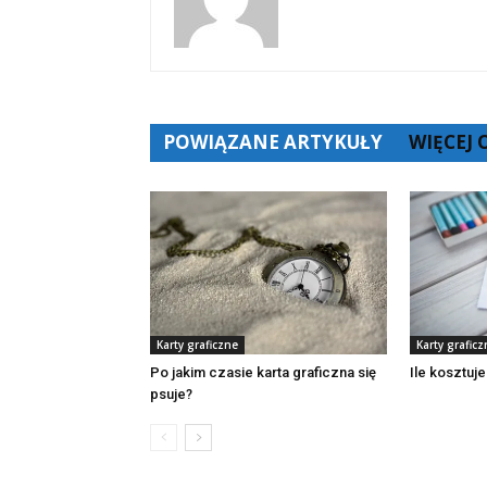
POWIĄZANE ARTYKUŁY
WIĘCEJ
Karty graficzne
Karty graficz
Po jakim czasie karta graficzna się
Ile kosztuje
psuje?