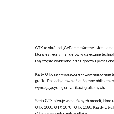
GTX to skrót od „GeForce eXtreme”. Jest to se
która jest jednym z liderów w dziedzinie techn
i są często wybierane przez graczy i profesjona
Karty GTX są wyposażone w zaawansowane tec
grafiki. Posiadają również dużą moc obliczenio
wymagających gier i aplikacji graficznych.
Seria GTX oferuje wiele różnych modeli, które 
GTX 1060, GTX 1070 i GTX 1080. Każdy z tych 
różnych potrzeb użytkowników.