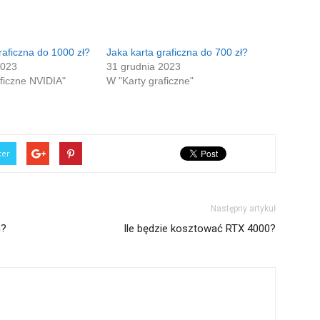
raficzna do 1000 zł?
Jaka karta graficzna do 700 zł?
2023
31 grudnia 2023
ficzne NVIDIA"
W "Karty graficzne"
ter
Następny artykuł
h?
Ile będzie kosztować RTX 4000?