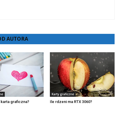
 OD AUTORA
ne
Karty graficzne
 karta graficzna?
Ile rdzeni ma RTX 3060?