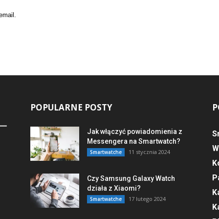
email.
POPULARNE POSTY
P
Jak włączyć powiadomienia z
S
Messengera na Smartwatch?
W
11 stycznia 2024
Smartwatche
K
P
Czy Samsung Galaxy Watch
działa z Xiaomi?
K
17 lutego 2024
Smartwatche
K